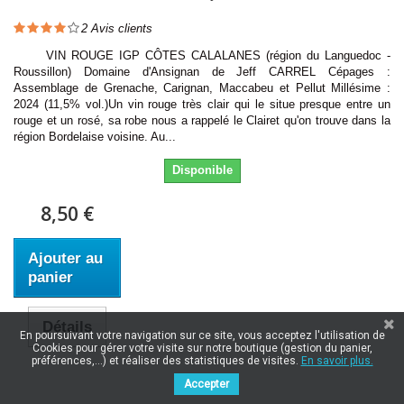
2
Avis clients
VIN ROUGE IGP CÔTES CALALANES (région du Languedoc -
Roussillon) Domaine d'Ansignan de Jeff CARREL Cépages :
Assemblage de Grenache, Carignan, Maccabeu et Pellut Millésime :
2024 (11,5% vol.)Un vin rouge très clair qui le situe presque entre un
rouge et un rosé, sa robe nous a rappelé le Clairet qu'on trouve dans la
région Bordelaise voisine. Au...
Disponible
8,50 €
Ajouter au
panier
Détails
En poursuivant votre navigation sur ce site, vous acceptez l'utilisation de
Cookies pour gérer votre visite sur notre boutique (gestion du panier,
préférences,...) et réaliser des statistiques de visites.
En savoir plus.
Accepter