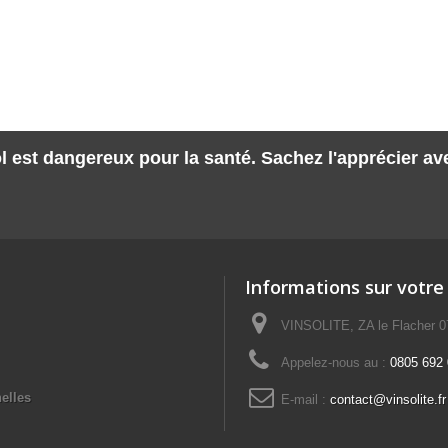
l est dangereux pour la santé. Sachez l'apprécier a
Informations sur votre
VINSOLITE, ZA le Flacher 
Appelez-nous au :
0805 692 0
elles
E-mail :
contact@vinsolite.fr