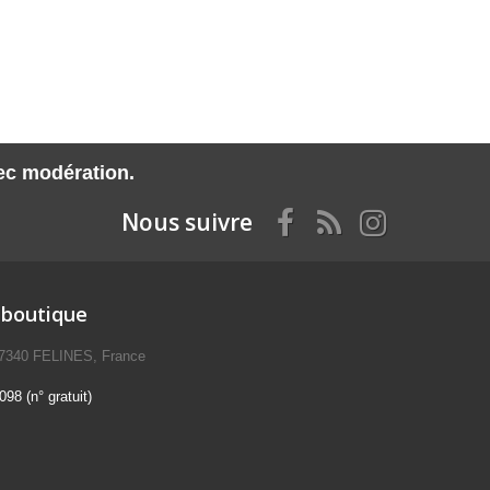
vec modération.
Nous suivre
 boutique
07340 FELINES, France
98 (n° gratuit)