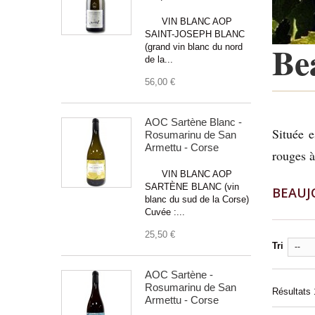
VIN BLANC AOP
SAINT-JOSEPH BLANC
Be
(grand vin blanc du nord
de la...
56,00 €
AOC Sartène Blanc -
Située e
Rosumarinu de San
Armettu - Corse
rouges 
VIN BLANC AOP
SARTÈNE BLANC (vin
BEAUJ
blanc du sud de la Corse)
Cuvée :...
25,50 €
Tri
--
AOC Sartène -
Rosumarinu de San
Résultats 1
Armettu - Corse