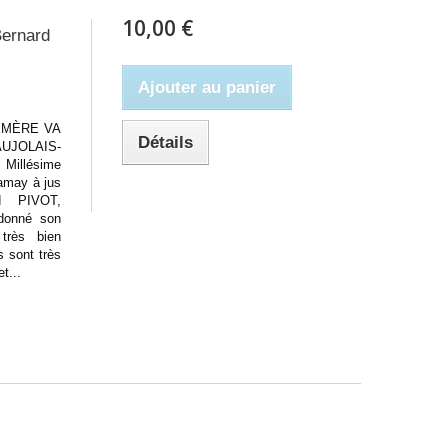
10,00 €
Bernard
Ajouter au panier
ÉMÈRE VA
Détails
JOLAIS-
 Millésime
amay à jus
d PIVOT,
a donné son
très bien
s sont très
t...