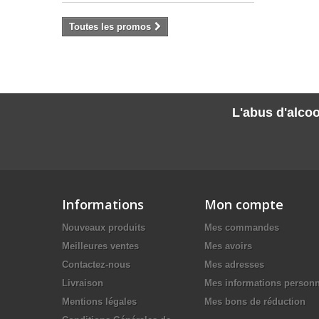
Toutes les promos
L'abus d'alcoo
Informations
Mon compte
Nouveaux produits
Mes commandes
Meilleures ventes
Mes avoirs
Contactez-nous
Mes adresses
Livraison
Mes informations personn
Mentions légales
Mes bons de réduction