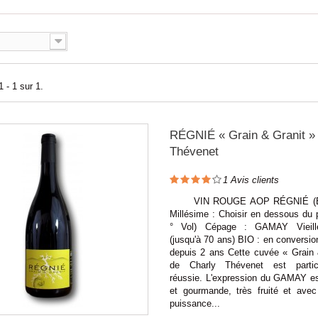
 - 1 sur 1.
RÉGNIÉ « Grain & Granit »
Thévenet
1
Avis clients
VIN ROUGE AOP RÉGNIÉ (Bea
Millésime : Choisir en dessous du p
° Vol) Cépage : GAMAY Vieill
(jusqu'à 70 ans) BIO : en conversi
depuis 2 ans Cette cuvée « Grain 
de Charly Thévenet est particu
réussie. L'expression du GAMAY es
et gourmande, très fruité et avec
puissance...