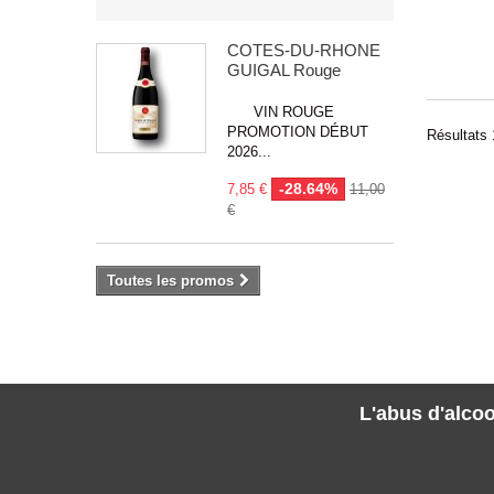
CÔTES-DU-RHÔNE
GUIGAL Rouge
VIN ROUGE
PROMOTION DÉBUT
Résultats 1
2026...
-28.64%
7,85 €
11,00
€
Toutes les promos
L'abus d'alcoo