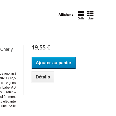
Afficher :
Grille
Liste
19,55 €
 Charly
Ajouter au panier
ujolais)
Détails
rix ! (12,5
es vignes
on Label AB
& Granit »
lièrement
t élégante
 une belle