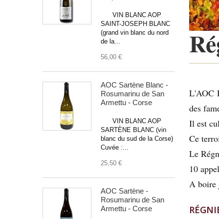
VIN BLANC AOP
SAINT-JOSEPH BLANC
Ré
(grand vin blanc du nord
de la...
56,00 €
AOC Sartène Blanc -
L'AOC Ré
Rosumarinu de San
Armettu - Corse
des fame
VIN BLANC AOP
Il est c
SARTÈNE BLANC (vin
Ce terro
blanc du sud de la Corse)
Cuvée :...
Le Régni
25,50 €
10 appel
A boire 
AOC Sartène -
Rosumarinu de San
RÉGNI
Armettu - Corse