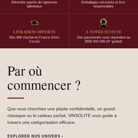
Dénichée auprès de vignerons
Emballages sécurisés et éco-
talentueux
responsables
LIVRAISON OFFERTE
A VOTRE ÉCOUTE
Dès 99€ d’achat en France (Hors
Des passionnés vous répondent au
Corse)
0805 692 098 (N° gratuit)
Par où
commencer ?
Que vous cherchiez une pépite confidentielle, un grand
classique ou le cadeau parfait, VINSOLITE vous guide à
travers une catégorisation efficace.
EXPLORER NOS UNIVERS ›