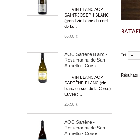
VIN BLANC AOP
SAINT-JOSEPH BLANC
(grand vin blanc du nord
de la...
RATAF
56,00 €
AOC Sartène Blanc -
Tri
--
Rosumarinu de San
Armettu - Corse
Résultats 1
VIN BLANC AOP
SARTÈNE BLANC (vin
blanc du sud de la Corse)
Cuvée :...
25,50 €
AOC Sartène -
Rosumarinu de San
Armettu - Corse