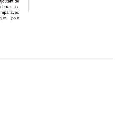
ajoutant de
de raisins.
sympa avec
que pour