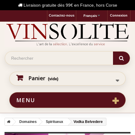
Livraison gratuite dès 99€ en France, hors Corse
Contactez-nous
Connexion
Français
Panier
(vide)
MENU
Domaines
Spiritueux
Vodka Belvedere