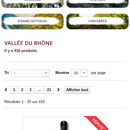
VALLÉE DU RHÔNE
Il y a 416 produits.
Tri
Montrer
par page
--
20
1
2
3
...
21
Afficher tout
Résultats 1 - 20 sur 416.
PÉPITE !