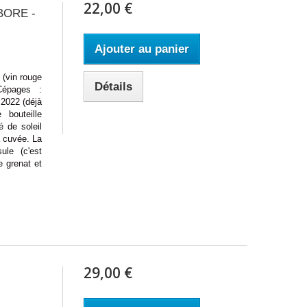
22,00 €
BORE -
Ajouter au panier
in rouge
Détails
épages :
 2022 (déjà
 bouteille
 de soleil
a cuvée. La
ule (c'est
e grenat et
29,00 €