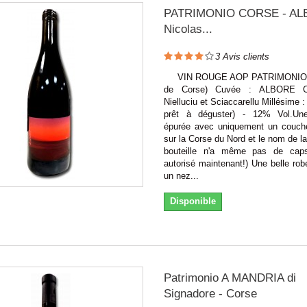
PATRIMONIO CORSE - AL
Nicolas...
3
Avis clients
VIN ROUGE AOP PATRIMONIO (v
de Corse) Cuvée : ALBORE C
Nielluciu et Sciaccarellu Millésime :
prêt à déguster) - 12% Vol.Une
épurée avec uniquement un couché
sur la Corse du Nord et le nom de l
bouteille n'a même pas de caps
autorisé maintenant!) Une belle rob
un nez...
Disponible
Patrimonio A MANDRIA di
Signadore - Corse