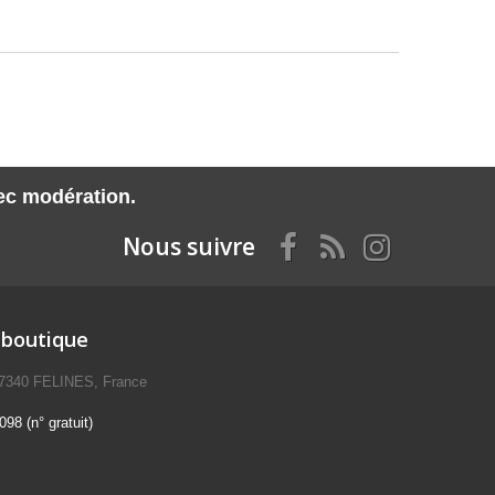
vec modération.
Nous suivre
 boutique
07340 FELINES, France
98 (n° gratuit)