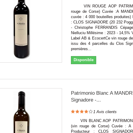
VIN ROUGE AOP PATRIMON
rouge de Corse) Cuvée :A MANDI
cuvée : 4 000 bouteilles produites)
: CLOS SIGNADORE (20 232 Poggio
- Christophe FERRANDIS Cépag
Nielluciu Millésime : 2023 - 14,5% V
Label AB & EcocertCe vin rouge de
issu des 4 parcelles du Clos Sign
premières...
Disponible
Patrimonio Blanc A MANDRI
Signadore -...
1
Avis clients
VIN BLANC AOP PATRIMONI
(vin rouge de Corse) Cuvée : 
Producteur : CLOS SIGNADOR