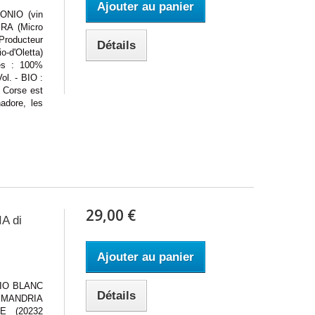
Ajouter au panier
IO (vin
RA (Micro
 Producteur
Détails
-d'Oletta)
es : 100%
ol. - BIO :
 Corse est
adore, les
29,00 €
A di
Ajouter au panier
O BLANC
Détails
A MANDRIA
E (20232