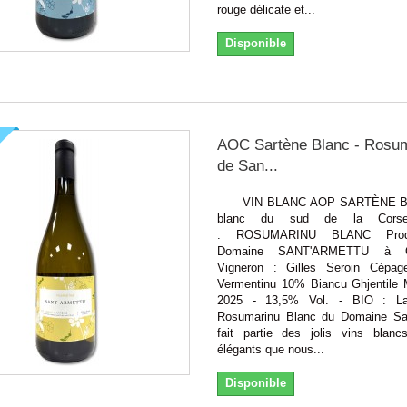
rouge délicate et...
Disponible
AOC Sartène Blanc - Rosu
de San...
VIN BLANC AOP SARTÈNE BL
blanc du sud de la Cors
: ROSUMARINU BLANC Prod
Domaine SANT'ARMETTU à 
Vigneron : Gilles Seroin Cépa
Vermentinu 10% Biancu Ghjentile M
2025 - 13,5% Vol. - BIO : L
Rosumarinu Blanc du Domaine Sa
fait partie des jolis vins blan
élégants que nous...
Disponible