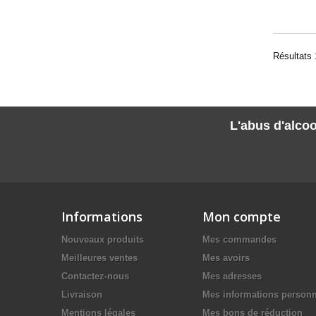
Résultats 1
L'abus d'alcoo
Informations
Mon compte
Nouveaux produits
Mes commandes
Meilleures ventes
Mes avoirs
Contactez-nous
Mes adresses
Livraison
Mes informations personn
Mentions légales
Mes bons de réduction