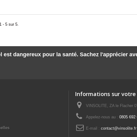
 - 5 sur 5.
l est dangereux pour la santé. Sachez l'apprécier a
Informations sur votre
VINSOLITE, ZA le Flacher 
Appelez-nous au :
0805 692 0
elles
E-mail :
contact@vinsolite.fr