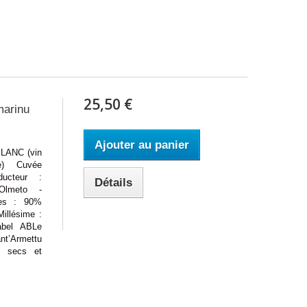
25,50 €
marinu
Ajouter au panier
ANC (vin
e) Cuvée
ucteur :
Détails
Olmeto -
ges : 90%
illésime :
abel ABLe
nt’Armettu
cs secs et