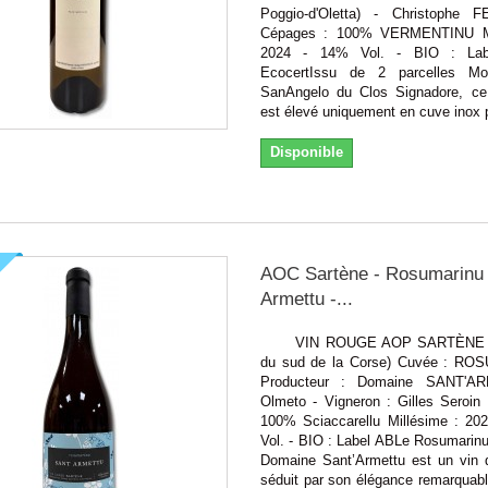
Poggio-d'Oletta) - Christophe 
Cépages : 100% VERMENTINU Mi
2024 - 14% Vol. - BIO : La
EcocertIssu de 2 parcelles Mor
SanAngelo du Clos Signadore, ce
est élevé uniquement en cuve inox p
Disponible
AOC Sartène - Rosumarinu
Armettu -...
VIN ROUGE AOP SARTÈNE (v
du sud de la Corse) Cuvée : R
Producteur : Domaine SANT'A
Olmeto - Vigneron : Gilles Seroin
100% Sciaccarellu Millésime : 20
Vol. - BIO : Label ABLe Rosumarin
Domaine Sant’Armettu est un vin 
séduit par son élégance remarquabl