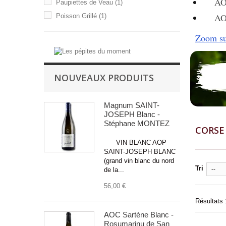
AOP 
Paupiettes de Veau
(1)
AOP
Poisson Grillé
(1)
Zoom su
NOUVEAUX PRODUITS
Magnum SAINT-
JOSEPH Blanc -
Stéphane MONTEZ
CORS
VIN BLANC AOP
SAINT-JOSEPH BLANC
(grand vin blanc du nord
Tri
--
de la...
56,00 €
Résultats 1
AOC Sartène Blanc -
Rosumarinu de San