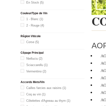
En Stock
(5)
Couleur/Type de Vin
C
1 - Blanc
(1)
2 - Rouge
(4)
Région Viticole
Corse
(5)
AOP
Cépage Principal
AOP C
Nielluciu
(2)
AOP 
Sciaccarellu
(1)
AOP 
Vermentino
(2)
AOP 
Accords Mets/Vin
AOP 
Cailles farcies aux raisins
(1)
AOP 
Coq au vin
(1)
AOP 
Côtelettes d'Agneau au thym
(1)