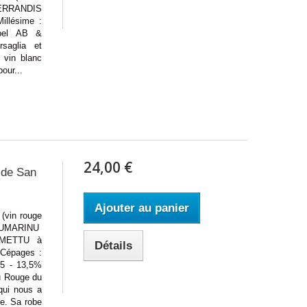
FERRANDIS
llésime :
bel AB &
saglia et
 vin blanc
our...
24,00 €
 de San
Ajouter au panier
in rouge
OSUMARINU
RMETTU à
Détails
 Cépages :
25 - 13,5%
u Rouge du
qui nous a
e. Sa robe