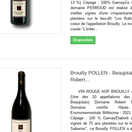
13 %) Cépage : 100% GamayCe Br
domaine PERROUD est réalisé à 
vieilles vignes d'une cinquantain
plantées sur le lieu-dît "Les Ball
coeur de l'appellation Brouilly. Le n
cuvée "L'enfer...
Disponible
Brouilly POLLEN - Beaujola
Robert...
VIN ROUGE AOP BROUILLY en
(Une des 10 appellations de
Beaujolais) Domaine Robert
Domaine certifié Haute
Environnementale Millésime : 2021 
Cépage : 100 % GamayÉlaboré à 
vignes de 75 ans plantées sur le li
Saburins", ce Brouilly POLLEN a