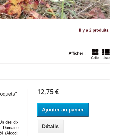
Il y a 2 produits.
Afficher :
Grille
Liste
12,75 €
oquets"
Ajouter au panier
 des dix
Détails
 : Domaine
4 (Alcool: