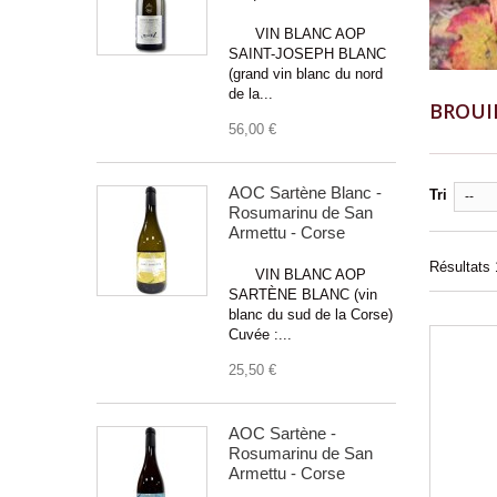
VIN BLANC AOP
SAINT-JOSEPH BLANC
(grand vin blanc du nord
de la...
BROUI
56,00 €
AOC Sartène Blanc -
Tri
--
Rosumarinu de San
Armettu - Corse
Résultats 1
VIN BLANC AOP
SARTÈNE BLANC (vin
blanc du sud de la Corse)
Cuvée :...
25,50 €
AOC Sartène -
Rosumarinu de San
Armettu - Corse