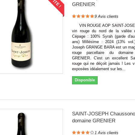
PÉPITE !
GRENIER
9
Avis clients
VIN ROUGE AOP SAINT-JOSEP
vin rouge du nord de la vallée
Cépage : 100% Syrah (garde d'a
ans) Millésime : 2024 (13% vol.
Joseph GRANGE BARA est un magn
rouge parcellaire du domaine
GRENIER. C'est un excellent Sa
rouge qui ne déçoit jamais ! Les v
exposées idéalement sur les...
Disponible
SAINT-JOSEPH Chaussono
domaine GRENIER
1
Avis clients