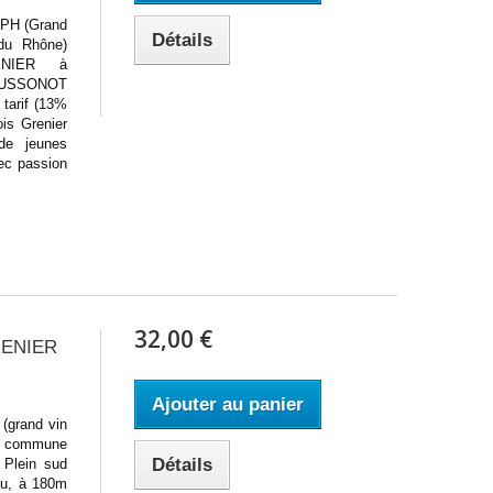
H (Grand
Détails
 du Rhône)
RENIER à
USSONOT
 tarif (13%
is Grenier
 de jeunes
ec passion
32,00 €
RENIER
Ajouter au panier
rand vin
la commune
Détails
 Plein sud
eu, à 180m