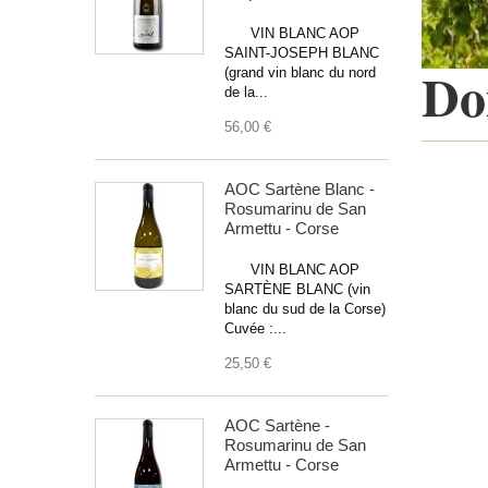
VIN BLANC AOP
SAINT-JOSEPH BLANC
Do
(grand vin blanc du nord
de la...
56,00 €
AOC Sartène Blanc -
Rosumarinu de San
Armettu - Corse
VIN BLANC AOP
SARTÈNE BLANC (vin
blanc du sud de la Corse)
Cuvée :...
25,50 €
AOC Sartène -
Rosumarinu de San
Armettu - Corse