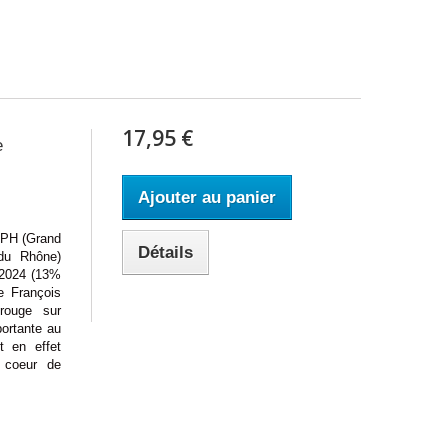
17,95 €
e
Ajouter au panier
H (Grand
Détails
 du Rhône)
 2024 (13%
e François
rouge sur
portante au
t en effet
u coeur de