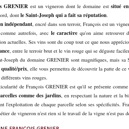
is GRENIER
situé e
est un vigneron dont le domaine est
le Saint-Joseph qui a fait sa réputation
ord, dont
.
n indépendant
, encré dans son terroir, François est un vigner
le caractère
 comme autrefois, avec
qu'on aime retrouver d
tion actuelles. Ses vins sont du coup tout ce que nous appréci
gance
, entre le terroir brut et le vin rouge qui se déguste facil
nt-Joseph du domaine GRENIER sont magnifiques, mais sa S
 qualité/prix
, elle vous permettra de découvrir la patte de ce
 différents vins rouges.
ticularité de François GRENIER est qu'il se présente comme 
parcelles comme des jardins
, en respectant la nature et la b
nt l'exploitation de chaque parcelle selon ses spécificités. Fr
étier de vigneron n'est rien si le travail de la vigne n'est pas d
NE FRANÇOIS GRENIER