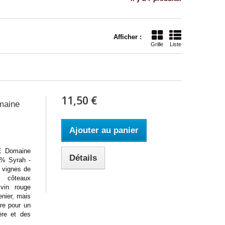
Afficher :
Grille
Liste
11,50 €
maine
Ajouter au panier
Domaine
Détails
% Syrah -
 vignes de
 côteaux
vin rouge
nier, mais
re pour un
ère et des