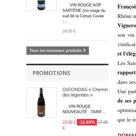
Franço
VIN ROUGE AOP
SARTÈNE (vin rouge du
Rhône n
sud de la Corse) Cuvée
:...
Vignero
24,00 €
son vin
vinifica
Tous les nouveaux produits
et l'élé
Les Sai
rapport
PROMOTIONS
dans ses
GIGONDAS « Chemin
Une par
des légendes »
de ses 
VIN ROUGE
optimisa
NOUVEAUTÉ : TARIF...
que le m
-11.65%
23,90 €
27,05
€
DOMAI