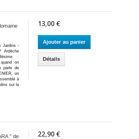
13,00 €
domaine
Ajouter au panier
ardins -
P Ardèche
lésime :
Détails
 quand on
n parle de
RENIER, on
 assemblé à
dins sur la
22,90 €
RA " de