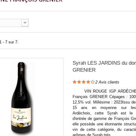
 - 7 sur 7.
Syrah LES JARDINS du do
GRENIER
2
Avis clients
VIN ROUGE IGP ARDÈCHE 
François GRENIER Cépages : 100
12,5% vol. Millésime : 2023Issu de
15 ans en moyenne sur les
Ardèchois, cette Syrah est le 
d'entrée de gamme de François Gre
elle possède une étonnante structu
vin de cette catégorie, du caract
arômes de Syrah très...