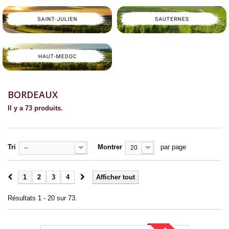
BORDEAUX
Il y a 73 produits.
Tri
Montrer
par page
--
20
1
2
3
4
Afficher tout
Résultats 1 - 20 sur 73.