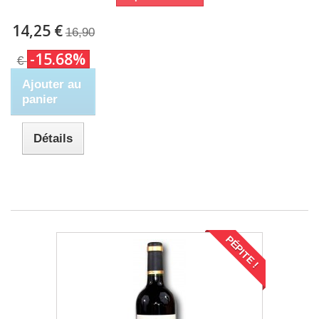
14,25 €
16,90
-15.68%
€
Ajouter au
panier
Détails
PÉPITE !