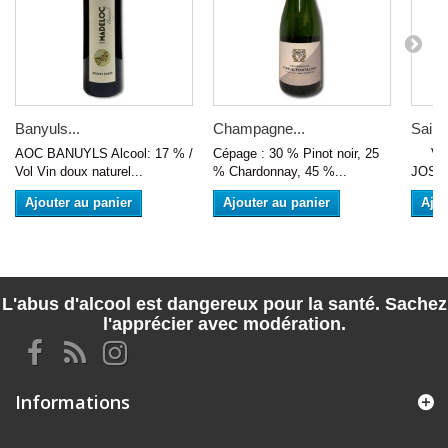
Banyuls...
Champagne...
Saint
AOC BANUYLS Alcool: 17 % /
Cépage : 30 % Pinot noir, 25
VIN 
Vol Vin doux naturel...
% Chardonnay, 45 %...
JOSEP
Ajouter au panier
Ajouter au panier
Ajou
L'abus d'alcool est dangereux pour la santé. Sachez
l'apprécier avec modération.
Informations