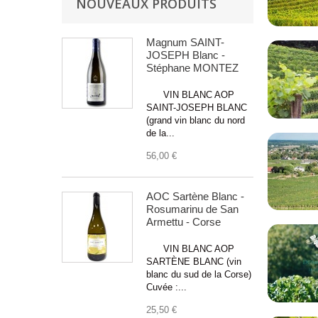
NOUVEAUX PRODUITS
Digestif - Fin de repas
(1)
Entrecôte au roquefort
(1)
Magnum SAINT-
Filet de bar au beurre blanc
(1)
JOSEPH Blanc -
Stéphane MONTEZ
Foie Gras
(5)
Fondue Bourguignone
(1)
VIN BLANC AOP
Fromage de chèvre
SAINT-JOSEPH BLANC
(1)
(grand vin blanc du nord
Fruits de Mer
(2)
de la...
Magret de canard au poivre vert
(3)
56,00 €
Navarin d'agneau
(1)
Paella
(2)
AOC Sartène Blanc -
Paupiettes de Veau
(1)
Rosumarinu de San
Armettu - Corse
Poisson en Sauce
(1)
Poulet de Bresse au vin Jaune
(1)
VIN BLANC AOP
Ris de veau aux morilles
(1)
SARTÈNE BLANC (vin
blanc du sud de la Corse)
Salade Composée
(1)
Cuvée :...
salade perigourdine
(1)
25,50 €