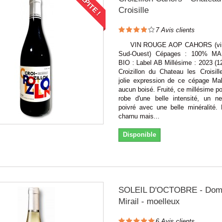
PÉPITE !
Croisille
7
Avis clients
VIN ROUGE AOP CAHORS (vin 
Sud-Ouest) Cépages : 100% M
BIO : Label AB Millésime : 2023 (1
Croizillon du Chateau les Croisill
jolie expression de ce cépage Ma
aucun boisé. Fruité, ce millésime 
robe d'une belle intensité, un 
poivré avec une belle minéralité. 
charnu mais...
Disponible
SOLEIL D'OCTOBRE - Dom
Mirail - moelleux
6
Avis clients