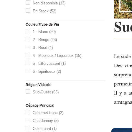
Non disponible
(13)
En Stock
(52)
Su
Couleur/Type de Vin
1 - Blanc
(20)
2 - Rouge
(23)
3 - Rosé
(4)
Le sud-o
4 - Moelleux / Liquoreux
(15)
5 - Effervescent
(1)
Des vins
6 - Spiritueux
(2)
surprend
permettr
Région Viticole
Il y a 
Sud-Ouest
(65)
armagnac
Cépage Principal
Cabernet franc
(2)
Chardonnay
(5)
Colombard
(1)