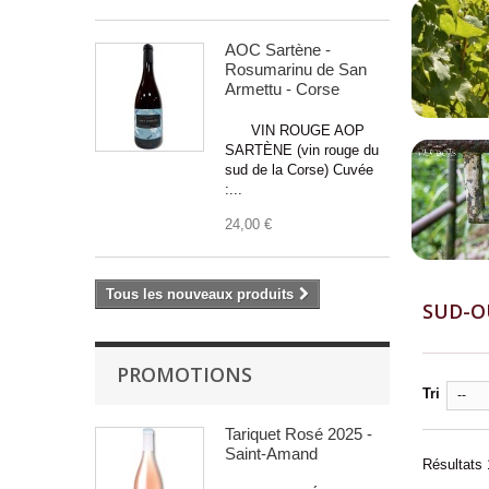
Souris d'Agneau
(2)
Terrine de Poisson
(1)
AOC Sartène -
Truite Fumée
(2)
Rosumarinu de San
Armettu - Corse
Veau Marengo
(1)
Viande Blanche
(1)
VIN ROUGE AOP
Viande Rouge Grillé/Braisé
(1)
SARTÈNE (vin rouge du
sud de la Corse) Cuvée
Vin d'honneur
(1)
:...
24,00 €
Tous les nouveaux produits
SUD-
PROMOTIONS
Tri
--
Tariquet Rosé 2025 -
Saint-Amand
Résultats 