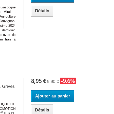
Gascogne
Détails
 Mirail -
iculture
Sauvignon,
ésime 2024
 demi-sec
le avec de
en frais à
8,95 €
-9.6%
9,90 €
s Grives
Ajouter au panier
IQUETTE
OMOTION
Détails
 CÔTES DE