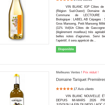
VIN BLANC IGP Côtes de 
(Région Sud-Ouest) Domaine de
Commune de LECTOURE Agr
Biologique : LABEL AB Cépages : 
Gros Manseng, Petit Manseng Mill
(11% Vol)Un Côtes de Gascogne
(légèrement moelleux) très agréab
belles notes d’agrumes. Servi bi
l’apéritif, il sera apprécié de...
Disponible
Meilleures Ventes !
Prix réduit !
Domaine Tariquet Première
17
Avis clients
VIN BLANC NOUVELLE ÉT
DEPUIS MI-MARS 2026 PR
JUSQU'A LA FIN DU MOIS ! AOC