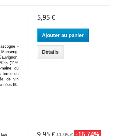
5,95 €
Ajouter au panier
scogne -
Détails
s Manseng,
uvignon,
 2025 (11%
omaine du
 terroir du
vée de vin
 années 80.
9,95 €
-16.74%
11,95 €
 les