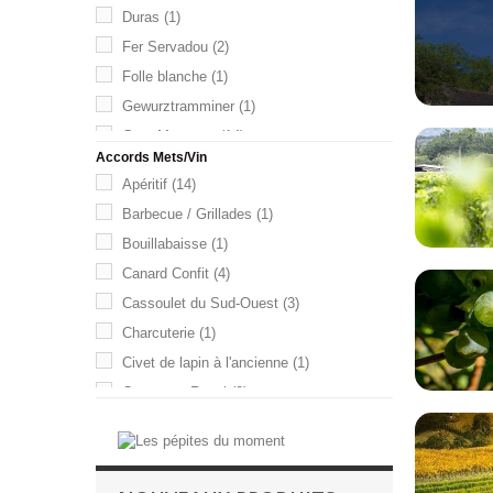
Duras
(1)
Fer Servadou
(2)
Folle blanche
(1)
Gewurztramminer
(1)
Gros Manseng
(14)
Accords Mets/Vin
Loin de l'Oeil
(1)
Apéritif
(14)
Malbec (Côt)
(8)
Barbecue / Grillades
(1)
Merlot
(3)
Bouillabaisse
(1)
Négrette
(5)
Canard Confit
(4)
Petit Manseng
(7)
Cassoulet du Sud-Ouest
(3)
Pinot Noir
(1)
Charcuterie
(1)
Riesling
(1)
Civet de lapin à l'ancienne
(1)
Sauvignon
(2)
Couscous Royal
(2)
Syrah
(3)
Cuisine Asiatique
(1)
Sémillon
(2)
Côtelettes d'Agneau au thym
(1)
Tannat
(3)
Dessert
(2)