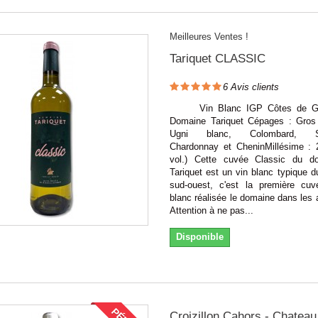
Meilleures Ventes !
Tariquet CLASSIC
6
Avis clients
Vin Blanc IGP Côtes de Ga
Domaine Tariquet Cépages : Gro
Ugni blanc, Colombard, Sa
Chardonnay et CheninMillésime :
vol.) Cette cuvée Classic du d
Tariquet est un vin blanc typique du
sud-ouest, c'est la première cu
blanc réalisée le domaine dans les
Attention à ne pas...
Disponible
Croizillon Cahors - Chateau