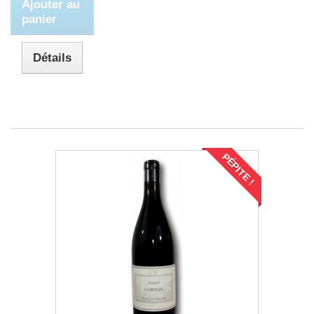
Ajouter au
panier
Détails
PÉPITE !