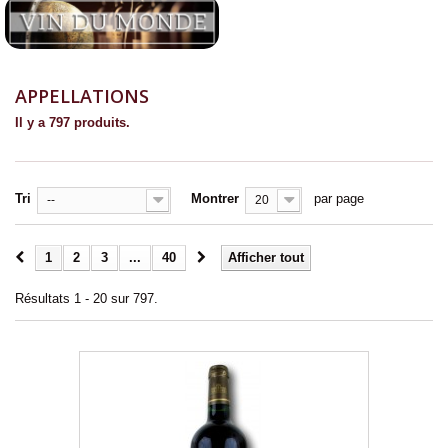
APPELLATIONS
Il y a 797 produits.
Tri
Montrer
par page
--
20
1
2
3
...
40
Afficher tout
Résultats 1 - 20 sur 797.