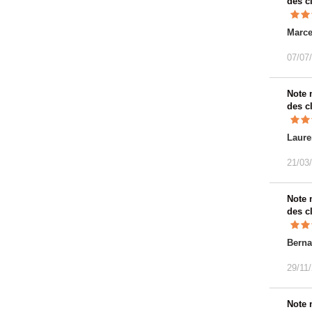
des c
Marce
07/07
Note
des c
Laure
21/03
Note
des c
Berna
29/11
Note