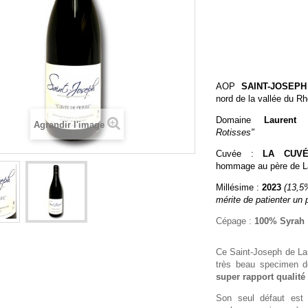
AOP
SAINT-JOSEPH
nord de la vallée du R
Domaine
Laurent 
Agrandir l'image
Rotisses"
Cuvée :
LA CUV
hommage au père de L
Millésime :
2023
(13,5
mérite de patienter un
Cépage :
100% Syrah
Ce Saint-Joseph de La
très beau specimen de
super rapport qualité 
Son seul défaut est p