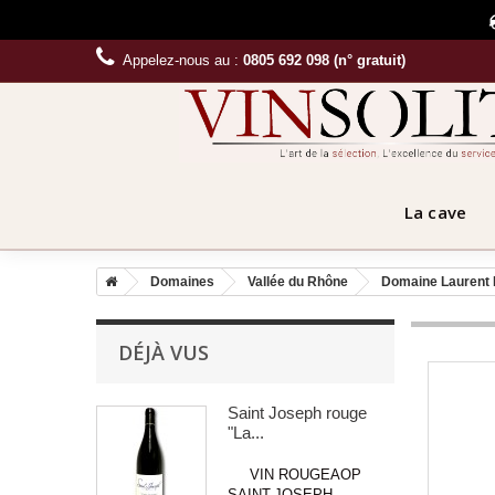
Appelez-nous au :
0805 692 098 (n° gratuit)
La cave
Domaines
Vallée du Rhône
Domaine Laurent 
DÉJÀ VUS
Saint Joseph rouge
"La...
VIN ROUGEAOP
SAINT-JOSEPH...