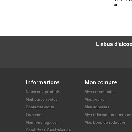
du...
L'abus d'alcoo
Informations
Mon compte
Nouveaux produits
Mes commandes
Meilleures ventes
Mes avoirs
Contactez-nous
Mes adresses
Livraison
Mes informations personn
Mentions légales
Mes bons de réduction
Conditions Générales de