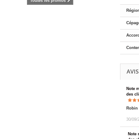
Toutes les promos
Région
Cépage
Accord
Conte
AVIS
Note 
des cl
Robin
30/09/
Note