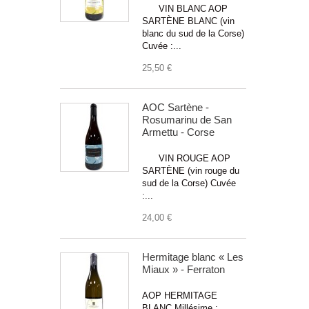
VIN BLANC AOP
SARTÈNE BLANC (vin
blanc du sud de la Corse)
Cuvée :...
25,50 €
AOC Sartène -
Rosumarinu de San
Armettu - Corse
VIN ROUGE AOP
SARTÈNE (vin rouge du
sud de la Corse) Cuvée
:...
24,00 €
Hermitage blanc « Les
Miaux » - Ferraton
AOP HERMITAGE
BLANC Millésime :