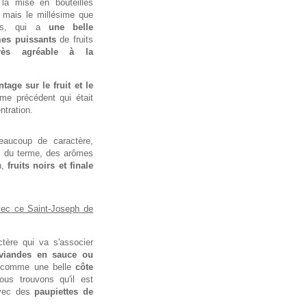
la mise en bouteilles
, mais le millésime que
ns, qui a
une belle
mes puissants
de fruits
rès agréable à la
tage sur le fruit et le
me précédent qui était
ntration.
eaucoup de caractère,
s du terme, des arômes
h,
fruits noirs et finale
vec ce Saint-Joseph de
tère qui va s'associer
viandes en sauce ou
comme une belle
côte
ous trouvons qu'il est
avec des
paupiettes de