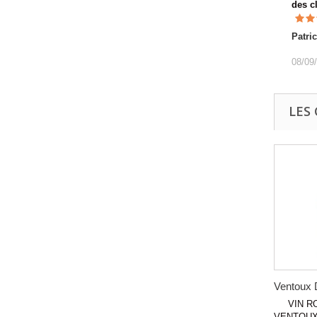
des c
Patri
08/09
LES
Ventoux
VIN RO
VENTOUX (