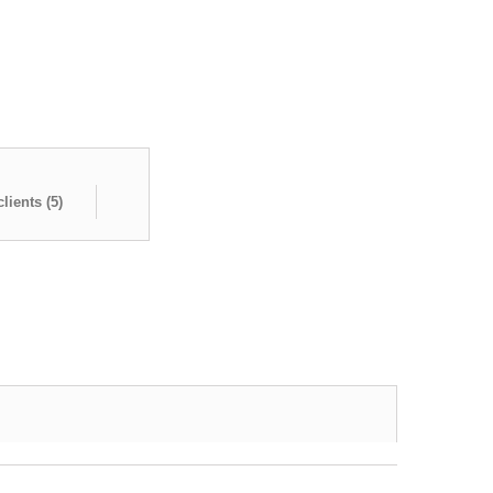
lients (
5
)