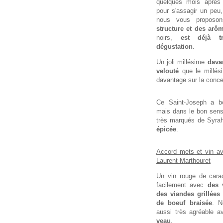
quelques mois après 
pour s'assagir un peu
nous vous proposo
structure et des arô
noirs,
est déjà t
dégustation
.
Un joli millésime
davan
velouté
que le millési
davantage sur la conce
Ce Saint-Joseph a b
mais dans le bon sen
très marqués de Syra
épicée
.
Accord mets et vin a
Laurent Marthouret
Un vin rouge de carac
facilement avec
des 
des viandes grillées
de boeuf braisée
. N
aussi très agréable 
veau
.