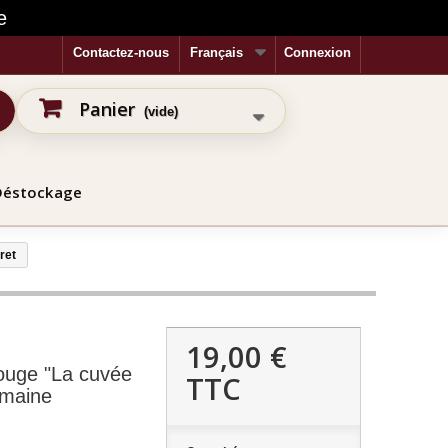
e
Contactez-nous
Français
Connexion
Panier
(vide)
Déstockage
ret
19,00 €
ouge "La cuvée
TTC
omaine