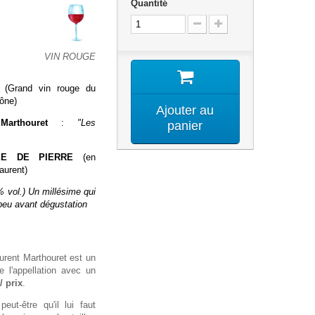
Quantité
VIN ROUGE
(Grand vin rouge du
hône)
Ajouter au
Marthouret
:
"Les
panier
ÉE DE PIERRE
(en
aurent)
% vol.) Un millésime qui
 peu avant dégustation
urent Marthouret est un
 l'appellation avec un
/ prix
.
eut-être qu'il lui faut