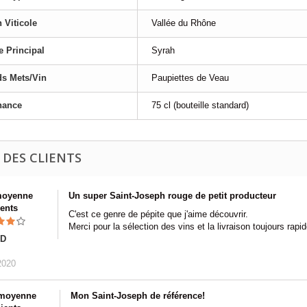
 Viticole
Vallée du Rhône
 Principal
Syrah
s Mets/Vin
Paupiettes de Veau
nance
75 cl (bouteille standard)
 DES CLIENTS
moyenne
Un super Saint-Joseph rouge de petit producteur
ients
C'est ce genre de pépite que j'aime découvrir.
Merci pour la sélection des vins et la livraison toujours rapid
 D
2020
 moyenne
Mon Saint-Joseph de référence!