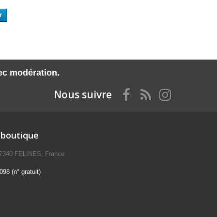
r
vec modération.
Nous suivre
 boutique
07340 FELINES, France
98 (n° gratuit)