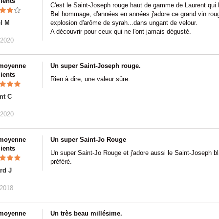
lients
C'est le Saint-Joseph rouge haut de gamme de Laurent qui
Bel hommage, d'années en années j'adore ce grand vin roug
l M
explosion d'arôme de syrah...dans ungant de velour.
A découvrir pour ceux qui ne l'ont jamais dégusté.
/2020
 moyenne
Un super Saint-Joseph rouge.
lients
Rien à dire, une valeur sûre.
nt C
/2020
 moyenne
Un super Saint-Jo Rouge
lients
Un super Saint-Jo Rouge et j'adore aussi le Saint-Joseph b
préféré.
rd J
/2018
 moyenne
Un très beau millésime.