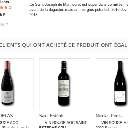
lients
Ce Saint-Joseph de Marthouret est super dans ce millésime
avant de la déguster, mais un très gros potentiel. 2016 devr
ck P
2015.
/2017
 CLIENTS QUI ONT ACHETÉ CE PRODUIT ONT ÉGAL
 DELAS
Saint-Estèph...
Nicolas Père...
UGE AOC
VIN ROUGE AOC SAINT-
VIN ROUGE Mill
Sud de la vallée
ESTEPHE CRU
2022 Service :...