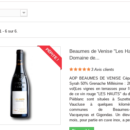
 - 6 sur 6.
PÉPITE !
Beaumes de Venise "Les Ha
Domaine de...
3
Avis clients
AOP BEAUMES DE VENISE Cépa
Syrah 50% Grenache Millésime : 20
vol)Les vignes en terrasses pour l'
de ce vin rouge "LES HAUTS" du 
Pièblanc sont situées à Suzett
Vaucluse à quelques kilomè
communes de Beaumes-de-
Vacqueyras et Gigondas. Un éle
mois, pour partie en cuve inox, a pe