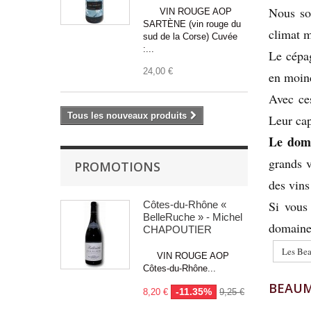
Nous so
VIN ROUGE AOP
SARTÈNE (vin rouge du
climat m
sud de la Corse) Cuvée
:...
Le cépag
24,00 €
en moin
Avec ce
Tous les nouveaux produits
Leur cap
Le doma
grands 
PROMOTIONS
des vins
Si vous
Côtes-du-Rhône «
BelleRuche » - Michel
domaine 
CHAPOUTIER
Les Bea
VIN ROUGE AOP
Côtes-du-Rhône...
BEAUM
-11.35%
8,20 €
9,25 €