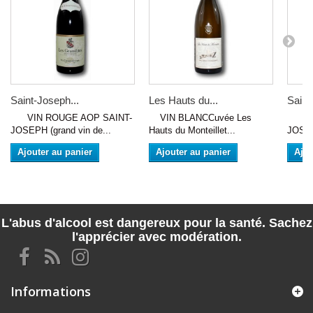
Saint-Joseph...
Les Hauts du...
Saint
VIN ROUGE AOP SAINT-
VIN BLANCCuvée Les
VIN 
JOSEPH (grand vin de...
Hauts du Monteillet...
JOSEP
Ajouter au panier
Ajouter au panier
Ajou
L'abus d'alcool est dangereux pour la santé. Sachez
l'apprécier avec modération.
Informations