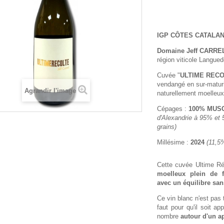
IGP CÔTES CATALA
Domaine Jeff CARRE
région viticole Langue
Cuvée "
ULTIME REC
vendangé en sur-maturi
Agrandir l'image
naturellement moelleux
Cépages :
100% MUS
d'Alexandrie à 95% et
grains)
Millésime :
2024
(11,5
Cette cuvée Ultime R
moelleux plein de f
avec un équilibre sans
Ce vin blanc n'est pas t
faut pour qu'il soit ap
nombre
autour d'un ap