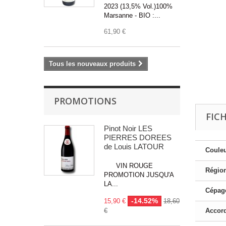
2023 (13,5% Vol.)100%
Marsanne - BIO :...
61,90 €
Tous les nouveaux produits
PROMOTIONS
FIC
Pinot Noir LES
PIERRES DOREES
de Louis LATOUR
Couleu
VIN ROUGE
Région
PROMOTION JUSQU'A
LA...
Cépage
-14.52%
15,90 €
18,60
€
Accord