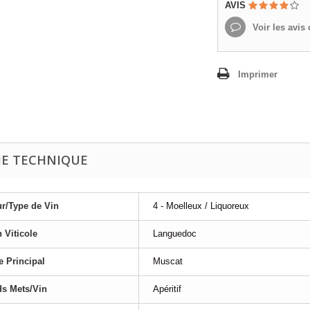
AVIS
Voir les avis c
Imprimer
HE TECHNIQUE
r/Type de Vin
4 - Moelleux / Liquoreux
 Viticole
Languedoc
 Principal
Muscat
s Mets/Vin
Apéritif