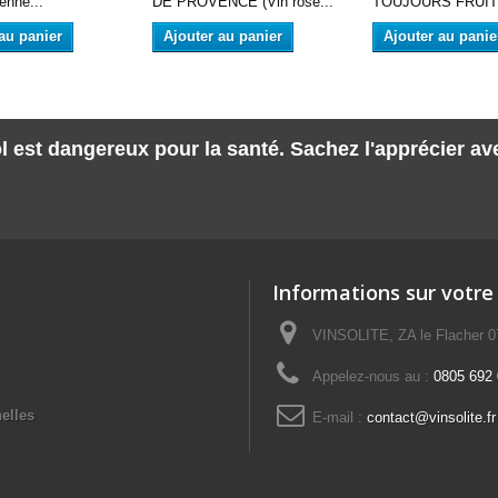
enne...
DE PROVENCE (Vin rosé...
TOUJOURS FRUITÉ
au panier
Ajouter au panier
Ajouter au panie
l est dangereux pour la santé. Sachez l'apprécier a
Informations sur votre
VINSOLITE, ZA le Flacher 
Appelez-nous au :
0805 692 0
elles
E-mail :
contact@vinsolite.fr