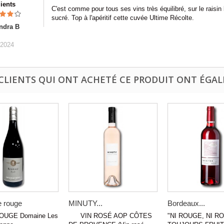
lients
C'est comme pour tous ses vins très équilibré, sur le raisin
sucré. Top à l'apéritif cette cuvée Ultime Récolte.
ndra B
/2024
 CLIENTS QUI ONT ACHETÉ CE PRODUIT ONT ÉGAL
 rouge
MINUTY...
Bordeaux...
GE Domaine Les
VIN ROSÉ AOP CÔTES
"NI ROUGE, NI R