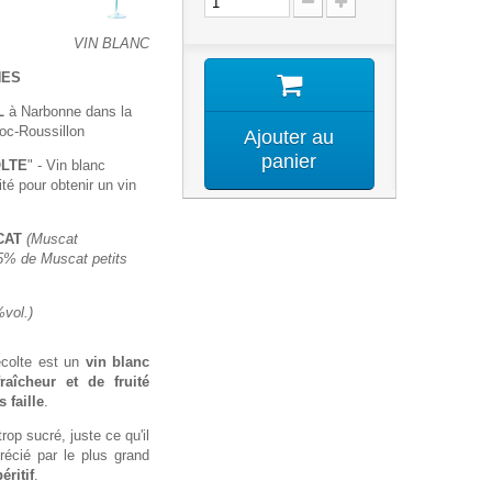
VIN BLANC
NES
L
à Narbonne dans la
doc-Roussillon
Ajouter au
panier
OLTE
" - Vin blanc
té pour obtenir un vin
CAT
(Muscat
 5% de Muscat petits
%vol.)
écolte est un
vin blanc
raîcheur et de fruité
 faille
.
rop sucré, juste ce qu'il
précié par le plus grand
éritif
.