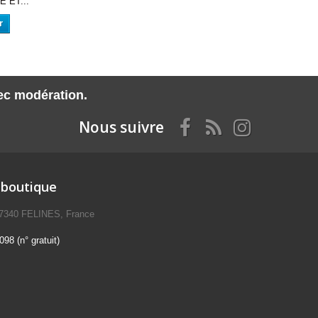
 ET...
r
vec modération.
Nous suivre
 boutique
07340 FELINES, France
98 (n° gratuit)