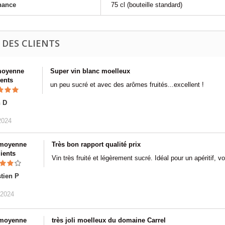
nance
75 cl (bouteille standard)
 DES CLIENTS
moyenne
Super vin blanc moelleux
ients
un peu sucré et avec des arômes fruités...excellent !
n D
2024
 moyenne
Très bon rapport qualité prix
lients
Vin très fruité et légèrement sucré. Idéal pour un apéritif, 
tien P
/2024
 moyenne
très joli moelleux du domaine Carrel