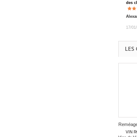
des c
Alexa
17/01
LES
Reméage
VIN ROU