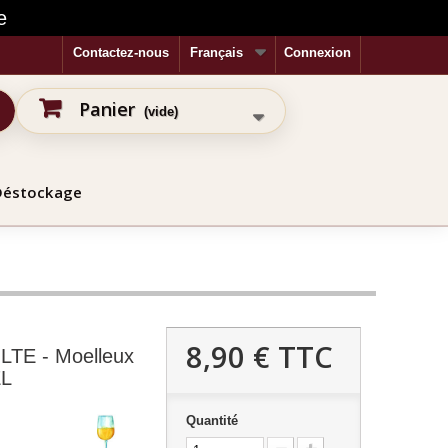
e
Contactez-nous
Français
Connexion
Panier
(vide)
Déstockage
8,90 €
TTC
TE - Moelleux
EL
Quantité