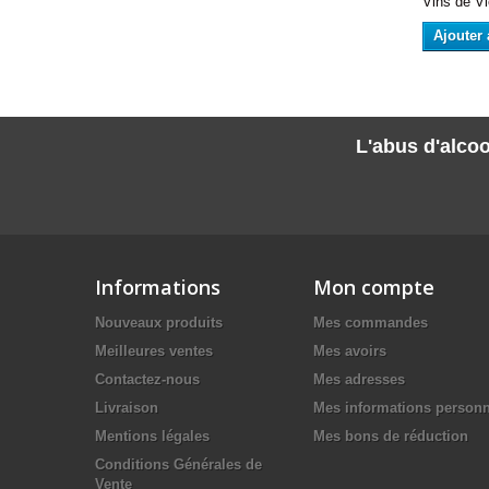
Vins de Vi
Ajouter 
L'abus d'alcoo
Informations
Mon compte
Nouveaux produits
Mes commandes
Meilleures ventes
Mes avoirs
Contactez-nous
Mes adresses
Livraison
Mes informations personn
Mentions légales
Mes bons de réduction
Conditions Générales de
Vente