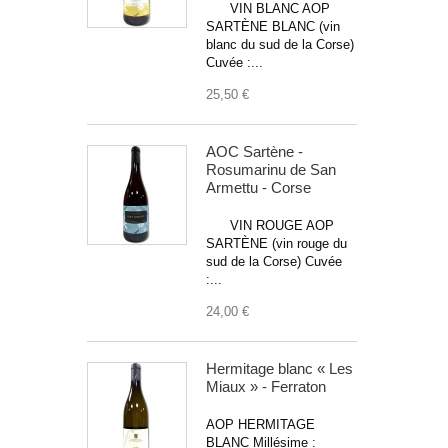
VIN BLANC AOP
SARTÈNE BLANC (vin
blanc du sud de la Corse)
Cuvée :...
25,50 €
AOC Sartène -
Rosumarinu de San
Armettu - Corse
VIN ROUGE AOP
SARTÈNE (vin rouge du
sud de la Corse) Cuvée
:...
24,00 €
Hermitage blanc « Les
Miaux » - Ferraton
AOP HERMITAGE
BLANC Millésime :