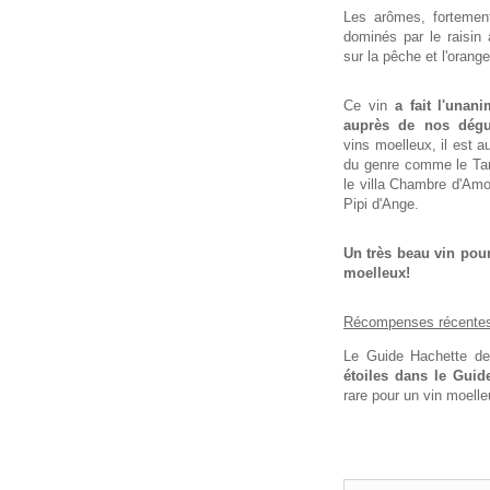
Les arômes, fortemen
dominés par le raisin
sur la pêche et l'orange
Ce vin
a fait l'una
auprès de nos dégu
vins moelleux, il est 
du genre comme le Tar
le villa Chambre d'Am
Pipi d'Ange.
Un très beau vin pou
moelleux!
Récompenses récente
Le Guide Hachette de
étoiles dans le Guid
rare pour un vin moelle