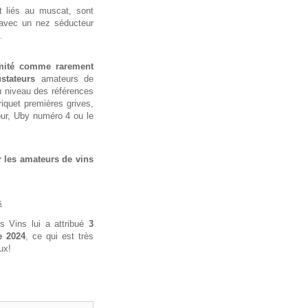
t liés au muscat, sont
 avec un nez séducteur
.
nimité comme rarement
stateurs
amateurs de
au niveau des références
iquet premières grives,
our, Uby numéro 4 ou le
r les amateurs de vins
s
s Vins lui a attribué
3
e 2024
, ce qui est très
ux!