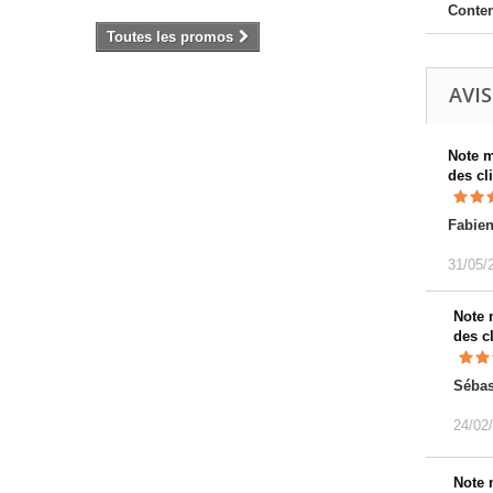
Conte
Toutes les promos
AVIS
Note 
des cl
Fabie
31/05/
Note
des c
Sébas
24/02
Note