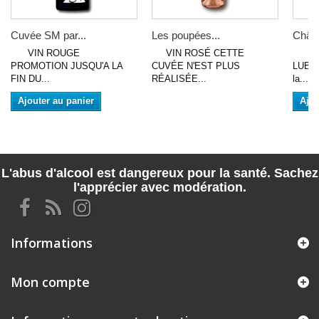
Cuvée SM par...
Les poupées...
Châte
VIN ROUGE
VIN ROSÉ CETTE
VIN
PROMOTION JUSQU'A LA
CUVÉE N'EST PLUS
LUBER
FIN DU...
RÉALISÉE...
la...
Ajouter au panier
Ajou
L'abus d'alcool est dangereux pour la santé. Sachez
l'apprécier avec modération.
Informations
Mon compte