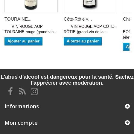
TOURAINE...
Côte-Rôtie «...
Châte
VIN ROUGE AOP
VIN ROUGE AOP CÔTE-
VIN 
TOURAINE rouge (grand vin...
RÔTIE (grand vin de la...
BORD
(élevé.
Ajouter au panier
Ajouter au panier
Ajou
L'abus d'alcool est dangereux pour la santé. Sachez
l'apprécier avec modération.
Informations
Mon compte