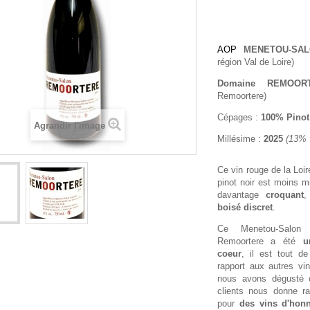
AOP
MENETOU-SA
région Val de Loire)
Domaine REMOOR
Remoortere)
Cépages :
100% Pinot
Agrandir l'image
Millésime :
2025
(13% 
Ce vin rouge de la Loi
pinot noir est moins m
davantage
croquant
,
boisé discret
.
Ce Menetou-Salon
Remoortere a été
u
coeur
, il est tout de
rapport aux autres vi
nous avons dégusté c
clients nous donne ra
pour
des vins d'hon