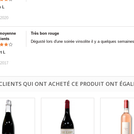
e L
/2020
 moyenne
Très bon rouge
lients
Dégusté lors d'une soirée vinsolite il y a quelques semaine
t L
/2017
 CLIENTS QUI ONT ACHETÉ CE PRODUIT ONT ÉGAL