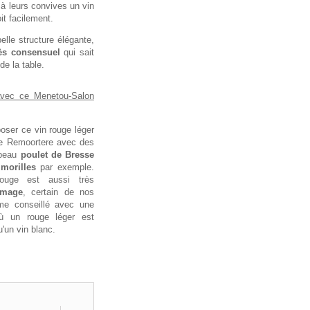
 à leurs convives un vin
oit facilement.
lle structure élégante,
ès consensuel
qui sait
de la table.
avec ce Menetou-Salon
oser ce vin rouge léger
ne Remoortere avec des
 beau
poulet de Bresse
morilles
par exemple.
ouge est aussi très
omage
, certain de nos
ême conseillé avec une
ù un rouge léger est
u'un vin blanc.