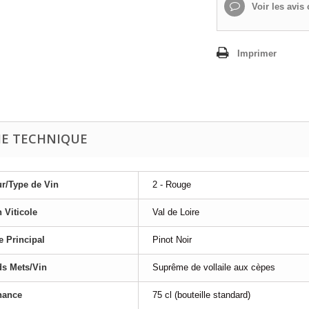
Voir les avis c
Imprimer
HE TECHNIQUE
r/Type de Vin
2 - Rouge
 Viticole
Val de Loire
 Principal
Pinot Noir
s Mets/Vin
Suprême de vollaile aux cèpes
nance
75 cl (bouteille standard)