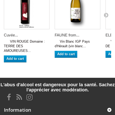
Cuvée...
FAUNE from...
ELEI
VIN ROUGE Domaine :
Vin Blanc IGP Pays
VIN
TERRE DES
d'Hérault (vin blanc...
DE P
AMOUREUSES...
Add to cart
Add 
Add to cart
L'abus d'alcool est dangereux pour la santé. Sachez
l'apprécier avec modération.
Information