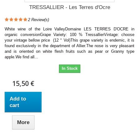
TRESSALLIER - Les Terres d'Ocre
2
Review(s)
White wine of the Loire ValleyDomaine LES TERRES D'OCRE in
organic conversionGrape Variety: 100 % TressallierVintage: choose
your vintage bellow price (12 ° Vol)This grape variety is endemic, it is
found exclusively in the department of Allier.The nose is very pleasant
and is oriented on white flesh fruits such as pear or Granny type
apple.We find all...
In Stock
15,50 €
Add to
cart
More