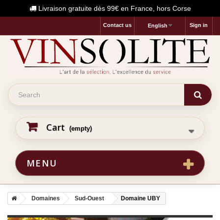
Livraison gratuite dès 99€ en France, hors Corse
Contact us
Sign in
English
Cart
(empty)
MENU
Domaines
Sud-Ouest
Domaine UBY