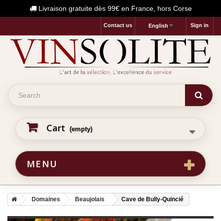
Livraison gratuite dès 99€ en France, hors Corse
Contact us
Sign in
English
Cart
(empty)
MENU
Domaines
Beaujolais
Cave de Bully-Quincié