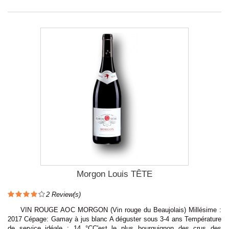
Morgon Louis TÊTE
2
Review(s)
VIN ROUGE AOC MORGON (Vin rouge du Beaujolais) Millésime :
2017 Cépage: Gamay à jus blanc A déguster sous 3-4 ans Température
de service idéale : 14 °CC'est le plus bourguignon des crus des