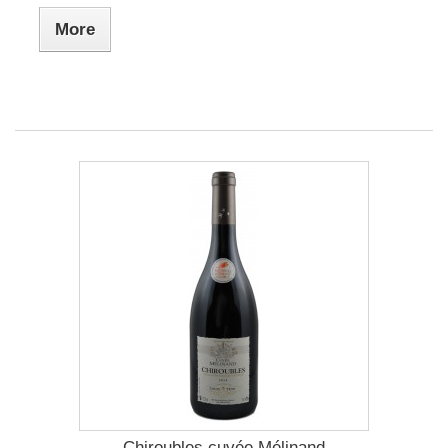
More
Chiroubles cuvée Mélinand