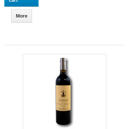
cart
More