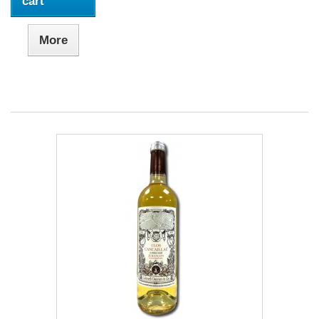
cart
More