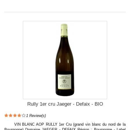
Rully 1er cru Jaeger - Defaix - BIO
1
Review(s)
VIN BLANC AOP RULLY 1er Cru (grand vin blanc du nord de la
Bourgogne) Domaine JAEGER - DEFAIX Région : Bourgogne - Label