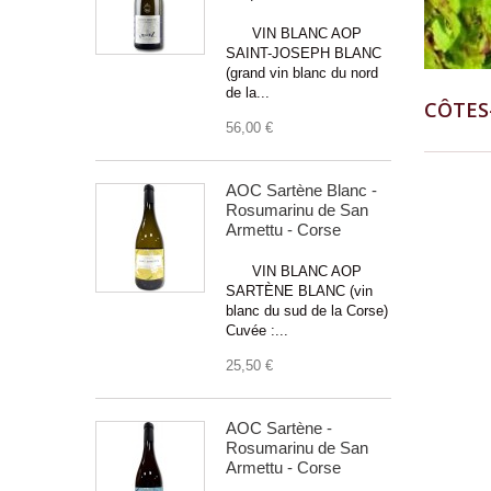
VIN BLANC AOP
SAINT-JOSEPH BLANC
(grand vin blanc du nord
de la...
CÔTES
56,00 €
AOC Sartène Blanc -
Rosumarinu de San
Armettu - Corse
VIN BLANC AOP
SARTÈNE BLANC (vin
blanc du sud de la Corse)
Cuvée :...
25,50 €
AOC Sartène -
Rosumarinu de San
Armettu - Corse