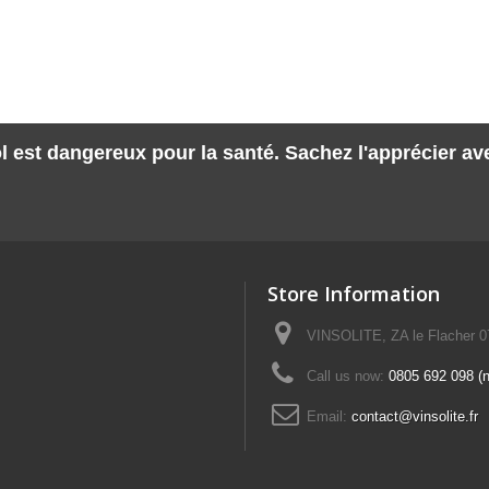
l est dangereux pour la santé. Sachez l'apprécier a
Store Information
VINSOLITE, ZA le Flacher 
Call us now:
0805 692 098 (n°
Email:
contact@vinsolite.fr