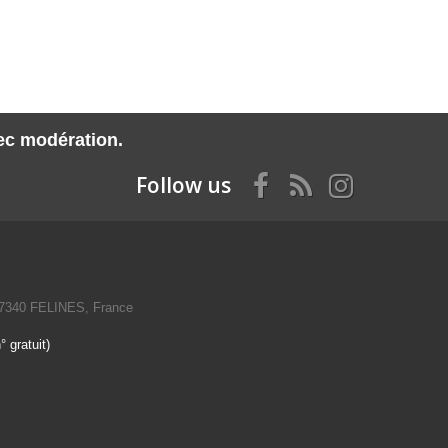
vec modération.
Follow us
07340 FELINES, France
 gratuit)