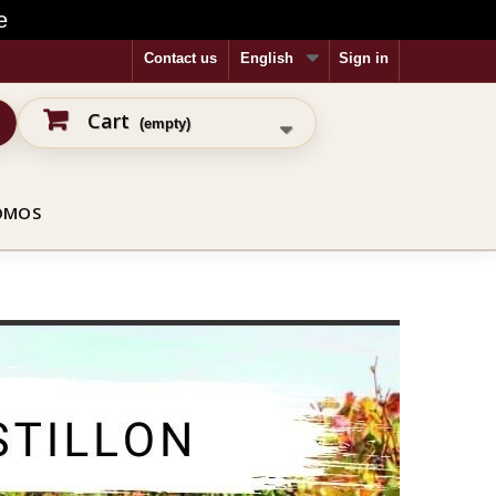
e
Contact us
English
Sign in
Cart
(empty)
OMOS