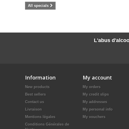
All specials
L'abus d'alcoo
Information
My account
New products
My orders
Best sellers
My credit slips
Contact us
My addresses
Livraison
My personal info
Mentions légales
My vouchers
Conditions Générales de