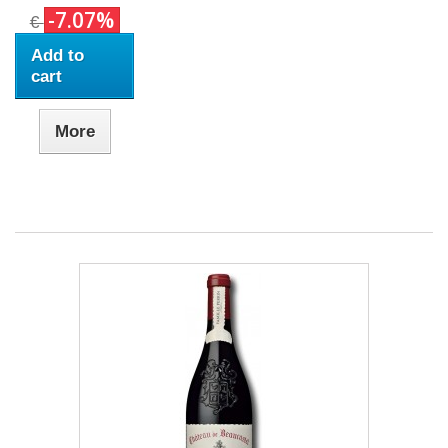
-7.07%
€
Add to
cart
More