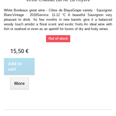
White Bordeaux great wine - Côtes de BlayeGrape variety : Sauvignon
BlancVintage : 2018Service: 11-12 °C A beautiful Sauvignon very
pleasant to drink. Its few months in new barrels give it a balanced
woody touch amidst a floral scent and exotic fruits.An ideal wine with
fish or seafood or even as an aperitif for lovers of dry and fruity wines.
Out of stock
15,50 €
Add to
cart
More