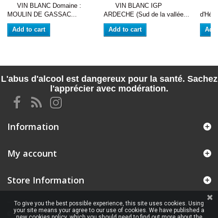
VIN BLANC Domaine :
VIN BLANC IGP
VIN 
MOULIN DE GASSAC...
ARDECHE (Sud de la vallée...
d'Héra
Add to cart
Add to cart
Add 
L'abus d'alcool est dangereux pour la santé. Sachez
l'apprécier avec modération.
Information
My account
Store Information
To give you the best possible experience, this site uses cookies. Using
your site means your agree to our use of cookies. We have published a
© 2026 - ALL RIGHTS RESERVED VINSOLITE
new cookies policy, which you should need to find out more about the