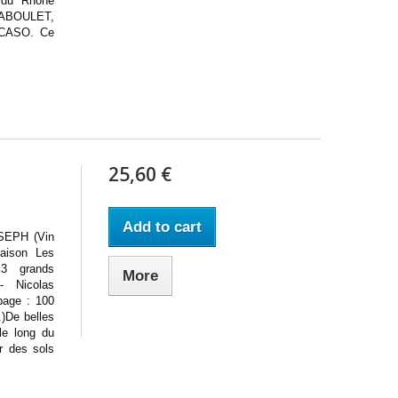
 du Rhône
 JABOULET,
 CASO. Ce
25,60 €
Add to cart
PH (Vin
aison Les
 3 grands
More
- Nicolas
age : 100
)De belles
le long du
r des sols