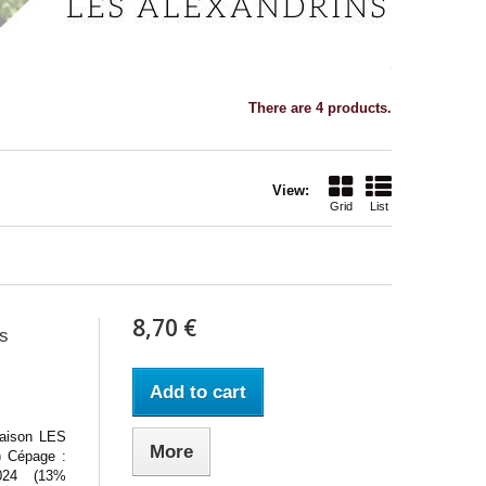
There are 4 products.
View:
Grid
List
8,70 €
s
Add to cart
ison LES
More
) Cépage :
024 (13%