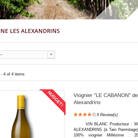
NE LES ALEXANDRINS
--
- 4 of 4 items
NUGGET!
Viognier "LE CABANON" de
Alexandrins
9
Review(s)
VIN BLANC Producteur : Ma
ALEXANDRINS (à Tain l'hermitage
100% viognier Millésime : 2