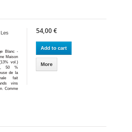
54,00 €
 Les
Add to cart
 Blanc -
ône Maison
(13% vol.)
More
 , 50 %
euse de la
ale fait
ands vins
gion. Comme