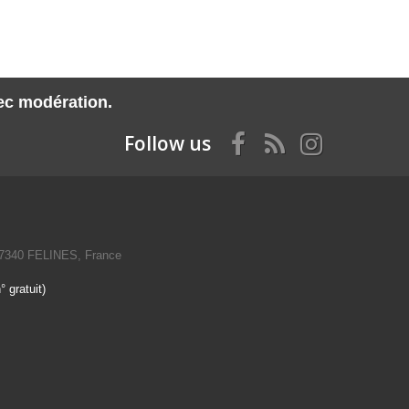
vec modération.
Follow us
07340 FELINES, France
 gratuit)