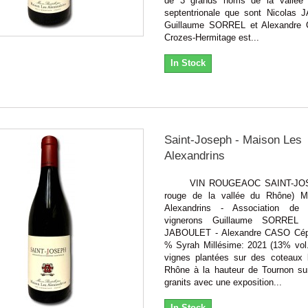
de 3 grands noms de la vallée
septentrionale que sont Nicolas
Guillaume SORREL et Alexandre
Crozes-Hermitage est...
In Stock
Saint-Joseph - Maison Les
Alexandrins
VIN ROUGEAOC SAINT-JOSE
rouge de la vallée du Rhône) M
Alexandrins - Association de
vignerons Guillaume SORREL 
JABOULET - Alexandre CASO Cép
% Syrah Millésime: 2021 (13% vol.
vignes plantées sur des coteaux 
Rhône à la hauteur de Tournon su
granits avec une exposition...
In Stock