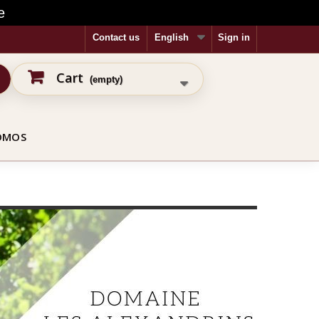
e
Contact us
English
Sign in
Cart
(empty)
OMOS