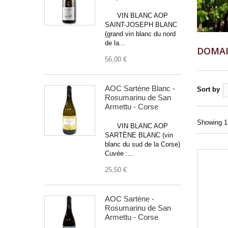
VIN BLANC AOP
SAINT-JOSEPH BLANC
(grand vin blanc du nord
de la...
DOMAI
56,00 €
AOC Sartène Blanc -
Sort by
Rosumarinu de San
Armettu - Corse
Showing 1 
VIN BLANC AOP
SARTÈNE BLANC (vin
blanc du sud de la Corse)
Cuvée :...
25,50 €
AOC Sartène -
Rosumarinu de San
Armettu - Corse