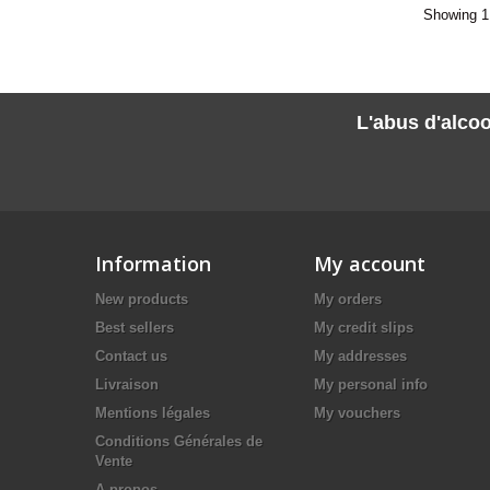
Showing 1 
L'abus d'alcoo
Information
My account
New products
My orders
Best sellers
My credit slips
Contact us
My addresses
Livraison
My personal info
Mentions légales
My vouchers
Conditions Générales de
Vente
A propos