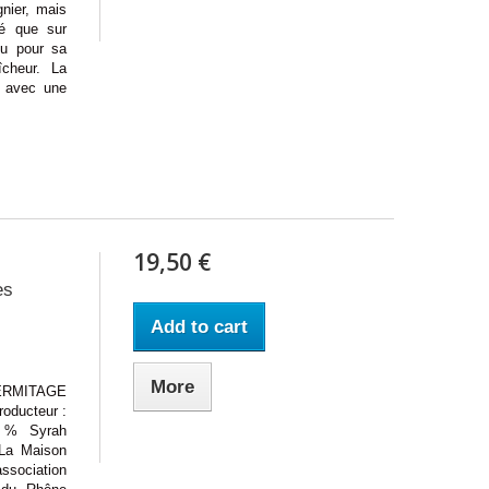
nier, mais
té que sur
lu pour sa
îcheur. La
t avec une
19,50 €
es
Add to cart
More
RMITAGE
roducteur :
0 % Syrah
)La Maison
association