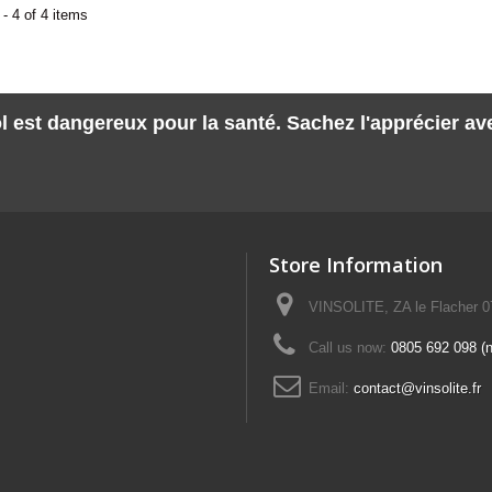
- 4 of 4 items
l est dangereux pour la santé. Sachez l'apprécier a
Store Information
VINSOLITE, ZA le Flacher 
Call us now:
0805 692 098 (n°
Email:
contact@vinsolite.fr