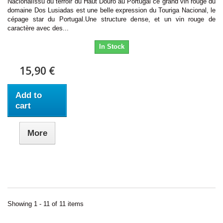
NacionalIssu du terroir du Haut Douro au Portugal ce grand vin rouge du
domaine Dos Lusiadas est une belle expression du Touriga Nacional, le
cépage star du Portugal.Une structure dense, et un vin rouge de
caractère avec des...
In Stock
15,90 €
Add to
cart
More
Showing 1 - 11 of 11 items