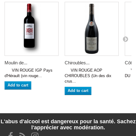
Moulin de...
Chiroubles...
Côtes
VIN ROUGE IGP Pays
VIN ROUGE AOP
VIN 
d'Hérault (vin rouge...
CHIROUBLES (Un des dix
DU RH
crus...
Add to cart
Add to cart
L'abus d'alcool est dangereux pour la santé. Sachez
l'apprécier avec modération.