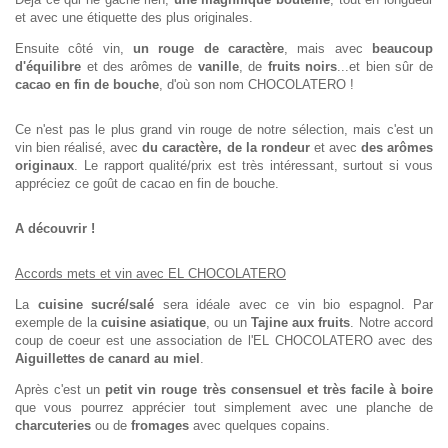
et avec une étiquette des plus originales.
Ensuite côté vin,
un rouge de caractère
, mais avec
beaucoup
d'équilibre
et des arômes de
vanille
, de
fruits noirs
...et bien sûr de
cacao en fin de bouche
, d'où son nom CHOCOLATERO !
Ce n'est pas le plus grand vin rouge de notre sélection, mais c'est un
vin bien réalisé, avec
du caractère, de la rondeur
et avec
des arômes
originaux
. Le rapport qualité/prix est très intéressant, surtout si vous
appréciez ce goût de cacao en fin de bouche.
A découvrir !
Accords mets et vin avec EL CHOCOLATERO
La
cuisine sucré/salé
sera idéale avec ce vin bio espagnol. Par
exemple de la
cuisine asiatique
, ou un
Tajine aux fruits
. Notre accord
coup de coeur est une association de l'EL CHOCOLATERO avec des
Aiguillettes de canard au miel
.
Après c'est un
petit vin rouge très consensuel et très facile à boire
que vous pourrez apprécier tout simplement avec une planche de
charcuteries
ou de
fromages
avec quelques copains.