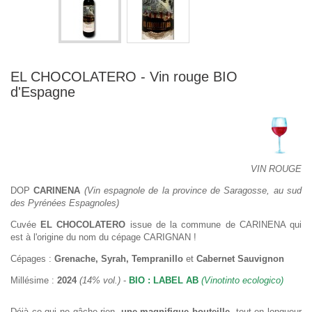
EL CHOCOLATERO - Vin rouge BIO
d'Espagne
VIN ROUGE
DOP
CARINENA
(Vin espagnole de la province de Saragosse, au sud
des Pyrénées Espagnoles)
Cuvée
EL CHOCOLATERO
issue de la commune de CARINENA qui
est à l'origine du nom du cépage CARIGNAN !
Cépages :
Grenache, Syrah, Tempranillo
et
Cabernet Sauvignon
Millésime :
2024
(14% vol.)
-
BIO : LABEL AB
(Vinotinto ecologico)
Déjà ce qui ne gâche rien,
une magnifique bouteille
, tout en longueur