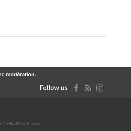
vec modération.
Follow us
07340 FELINES, France