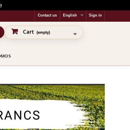
e
Contact us
English
Sign in
Cart
(empty)
OMOS