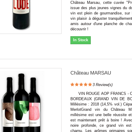
Château Marsau, cette cuvée "Pr
issue des plus jeunes vignes du d
vin est plein de gourmandise, sur l
vin plaisir à déguster tranquilleme
amis autour d'une planche de char
découvrir !
In Stock
Château MARSAU
3
Review(s)
VIN ROUGE AOP FRANCS - 
BORDEAUX (GRAND VIN DE B
Millésime : 2018 (14,5% vol.) Cép
MerlotGrand vin du Château M
millésime est une belle réussite et
est maintenant prêt à boire ! Ave
noire profonde, ce grand vin es
charnu. Les arômes primaires so