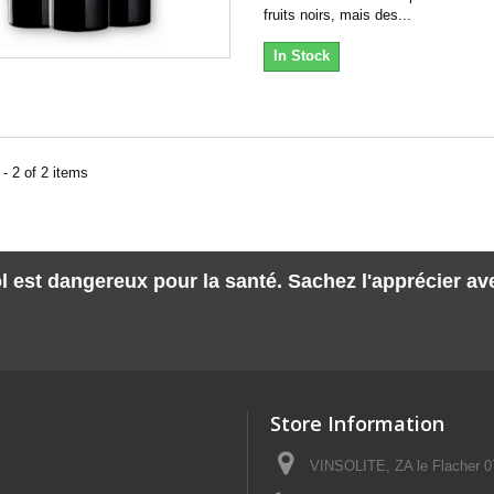
fruits noirs, mais des...
In Stock
- 2 of 2 items
l est dangereux pour la santé. Sachez l'apprécier a
Store Information
VINSOLITE, ZA le Flacher 