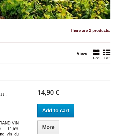
There are 2 products.
View:
Grid
List
14,90 €
U -
Add to cart
GRAND VIN
More
6 - 14,5%
nd vin du