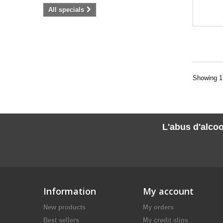
All specials
Showing 1 
L'abus d'alcoo
Information
My account
New products
My orders
Best sellers
My credit slips