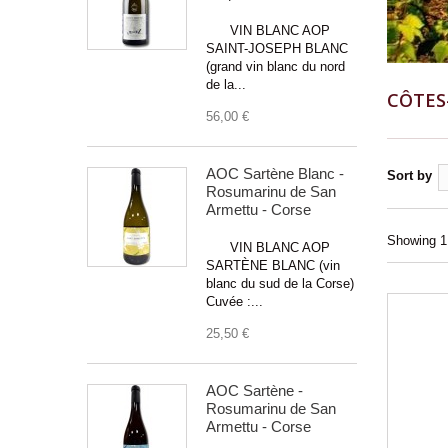
VIN BLANC AOP
SAINT-JOSEPH BLANC
(grand vin blanc du nord
de la...
CÔTES
56,00 €
AOC Sartène Blanc -
Sort by
Rosumarinu de San
Armettu - Corse
Showing 1 
VIN BLANC AOP
SARTÈNE BLANC (vin
blanc du sud de la Corse)
Cuvée :...
25,50 €
AOC Sartène -
Rosumarinu de San
Armettu - Corse