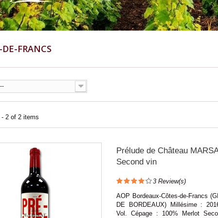
-DE-FRANCS
--
- 2 of 2 items
Prélude de Château MARSA
Second vin
3
Review(s)
AOP Bordeaux-Côtes-de-Francs (
DE BORDEAUX) Millésime : 201
Vol. Cépage : 100% Merlot Seco