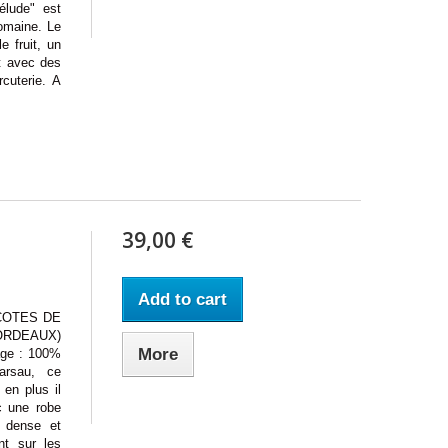
élude" est
omaine. Le
e fruit, un
nt avec des
cuterie. A
39,00 €
Add to cart
COTES DE
ORDEAUX)
More
age : 100%
arsau, ce
 en plus il
c une robe
t dense et
nt sur les