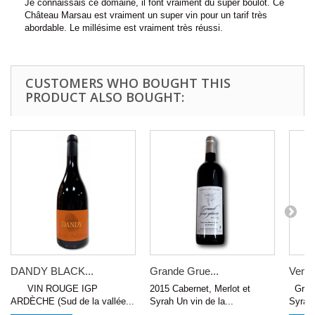
Je connaissais ce domaine, il font vraiment du super boulot. Ce
Château Marsau est vraiment un super vin pour un tarif très
abordable. Le millésime est vraiment très réussi.
CUSTOMERS WHO BOUGHT THIS
PRODUCT ALSO BOUGHT:
DANDY BLACK...
Grande Grue...
Vento
VIN ROUGE IGP
2015 Cabernet, Merlot et
Grapp
ARDÈCHE (Sud de la vallée...
Syrah Un vin de la...
Syrah 