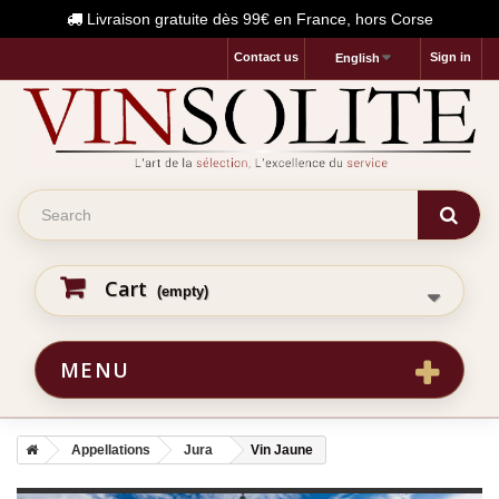
Livraison gratuite dès 99€ en France, hors Corse
Contact us
Sign in
English
Cart
(empty)
MENU
Appellations
Jura
Vin Jaune