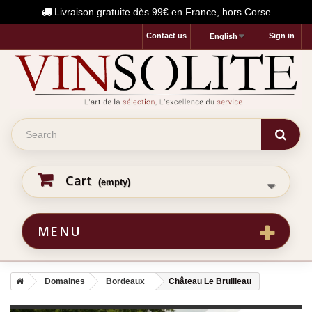
Livraison gratuite dès 99€ en France, hors Corse
Contact us
Sign in
English
Cart
(empty)
MENU
Domaines
Bordeaux
Château Le Bruilleau