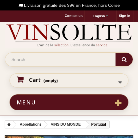
Livraison gratuite dès 99€ en France, hors Corse
Contact us
Sign in
English
Cart
(empty)
MENU
Appellations
VINS DU MONDE
Portugal