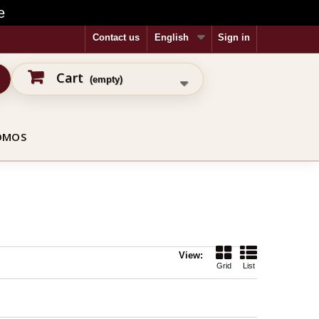
e
Contact us
English
Sign in
Cart
(empty)
OMOS
View:
Grid
List