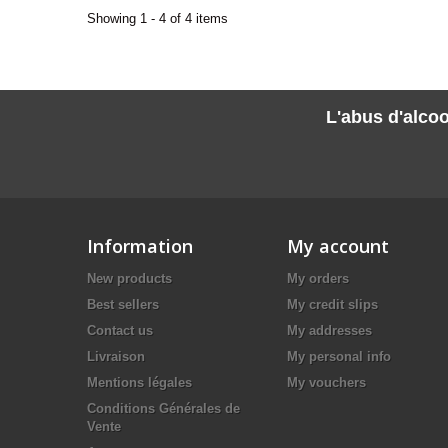
Showing 1 - 4 of 4 items
L'abus d'alcoo
Information
My account
New products
My orders
Best sellers
My credit slips
Contact us
My addresses
Livraison
My personal info
Mentions légales
My vouchers
Conditions Générales de
Vente