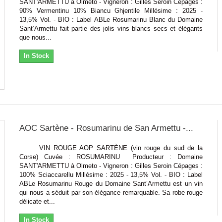
SANT'ARMETTU à Olmeto - Vigneron : Gilles Seroin Cépages :
90% Vermentinu 10% Biancu Ghjentile Millésime : 2025 -
13,5% Vol. - BIO : Label ABLe Rosumarinu Blanc du Domaine
Sant’Armettu fait partie des jolis vins blancs secs et élégants
que nous...
In Stock
AOC Sartène - Rosumarinu de San Armettu -...
VIN ROUGE AOP SARTÈNE (vin rouge du sud de la
Corse) Cuvée : ROSUMARINU Producteur : Domaine
SANT'ARMETTU à Olmeto - Vigneron : Gilles Seroin Cépages :
100% Sciaccarellu Millésime : 2025 - 13,5% Vol. - BIO : Label
ABLe Rosumarinu Rouge du Domaine Sant’Armettu est un vin
qui nous a séduit par son élégance remarquable. Sa robe rouge
délicate et...
In Stock