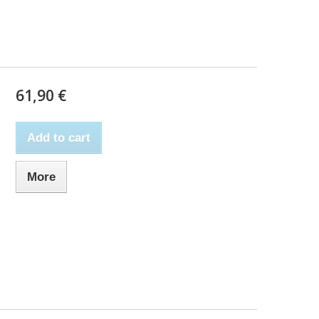
61,90 €
Add to cart
More