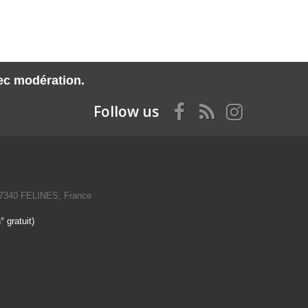
vec modération.
Follow us
07340 FELINES, France
 gratuit)