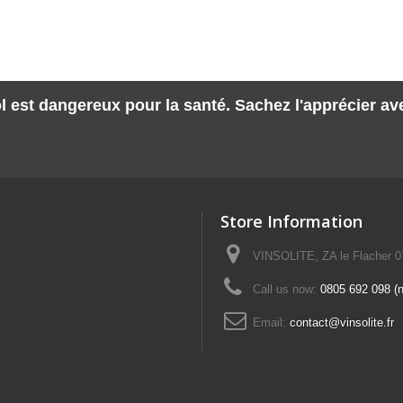
l est dangereux pour la santé. Sachez l'apprécier a
Store Information
VINSOLITE, ZA le Flacher 
Call us now:
0805 692 098 (n°
Email:
contact@vinsolite.fr