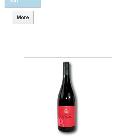
cart
More