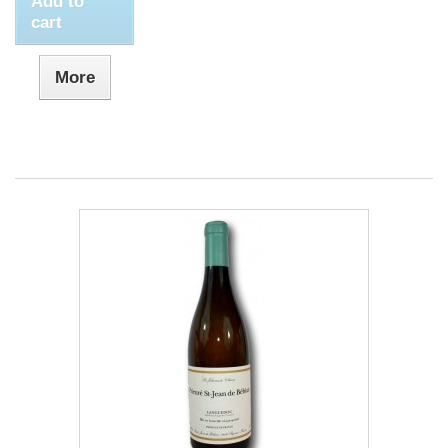
Add to
cart
More