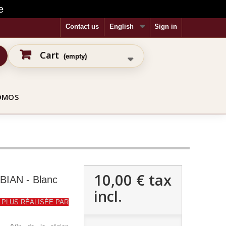
e
Contact us
English
Sign in
Cart
(empty)
OMOS
10,00 €
tax
BIAN - Blanc
incl.
 PLUS RÉALISÉE PAR