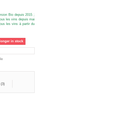
sion Bio depuis 2015 ;
ous les vins depuis mai
ous les vins à partir du
longer in stock
le
 (
3
)