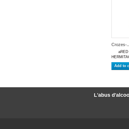
Crozes-..
aRED W
HERMITAG
Add to c
L'abus d'alcoo