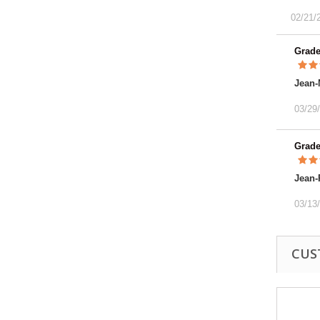
02/21/
Grad
Jean-
03/29
Grad
Jean-
03/13
CUS