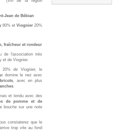
(Vin de la région
nt-Jean de Bébian
y
80% et
Viognier
20%
, fraîcheur et rondeur
 de l'association très
 et de Viognier.
 20% de Viognier, le
ge domine le nez avec
ricots
, avec en plus
lanches
.
frais et tendu avec des
ues de pomme et de
de bouche sur une note
us constaterez que le
arrive trop vite au fond