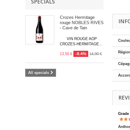
SPECIALS
Crozes Hermitage
INF
rouge NOBLES RIVES
- Cave de Tain
VIN ROUGE AOP
Couleu
CROZES-HERMITAGE...
Région
-9.4%
13,50 €
14,90 €
Cépage
All specials
Accord
REV
Grade
Antho