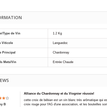
ORMATION
r/Type de Vin
1.2 Kg
 Viticole
Languedoc
 Principal
Chardonnay
s Mets/Vin
Entrée Chaude
IEWS
Alliance du Chardonnay et du Viognier réussie!
cette croix de bébian est un vin blanc très arômatique qui e
ny B
croix rouge pour l'AG d'une association, et les bouteilles so