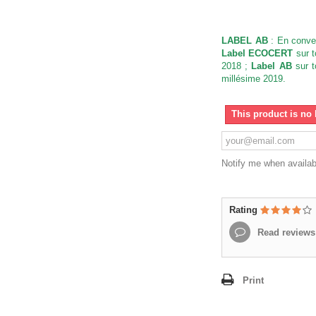
LABEL AB
: En conver
Label ECOCERT
sur t
2018 ;
Label AB
sur t
millésime 2019.
This product is no 
Notify me when availab
Rating
Read reviews
Print