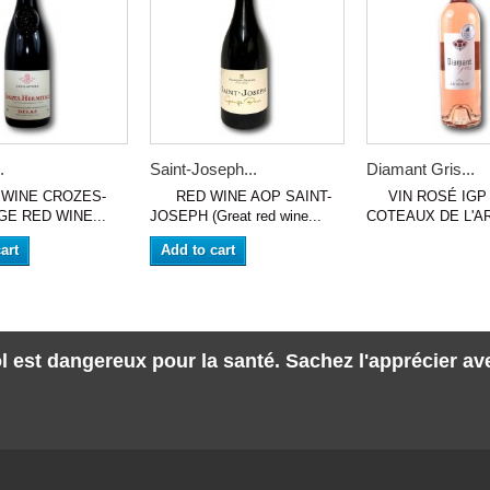
.
Saint-Joseph...
Diamant Gris...
INE CROZES-
RED WINE AOP SAINT-
VIN ROSÉ IGP 
E RED WINE...
JOSEPH (Great red wine...
COTEAUX DE L'AR
art
Add to cart
l est dangereux pour la santé. Sachez l'apprécier a