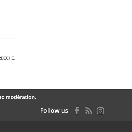
:
DECHE...
vec modération.
Follow us