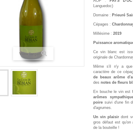
AOP :
PAYS D'OC
Languedoc)
Domaine :
Prieuré Sai
Cépages :
Chardonna
Millésime :
2019
Puissance aromatique
Ce vin blanc est issu
View larger
originale de Chardonnay
Même s'il n'y a que
caractère de ce cépa
de beaux arôme d'ab
des
notes de fleurs b
En bouche le vin est 
arômes sympathiq
poire
suivi d'une fin 
d'agrumes.
Un vin plaisir
dont vo
gros défaut est qu'on 
de la bouteille !