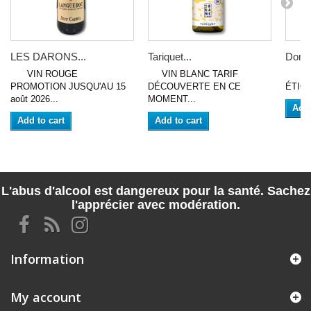
LES DARONS...
Tariquet...
Domai
VIN ROUGE
VIN BLANC TARIF
VIN 
PROMOTION JUSQU'AU 15
DÉCOUVERTE EN CE
ÉTIQU
août 2026...
MOMENT...
Add 
Add to cart
Add to cart
L'abus d'alcool est dangereux pour la santé. Sachez
l'apprécier avec modération.
Information
My account