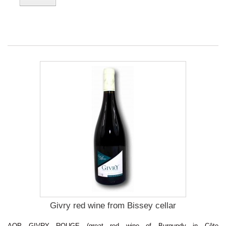
Givry red wine from Bissey cellar
AOP GIVRY ROUGE (great red wine of Burgundy in Côte