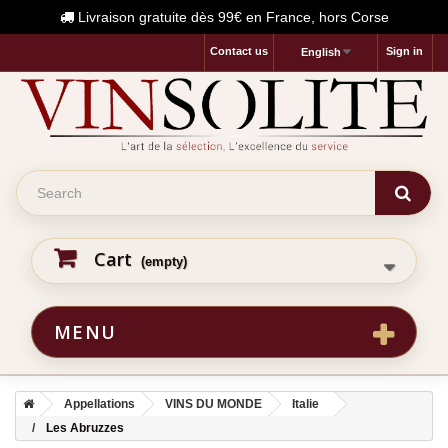
Livraison gratuite dès 99€ en France, hors Corse
Contact us
Sign in
English
Cart
(empty)
MENU
Appellations
VINS DU MONDE
Italie
Les Abruzzes