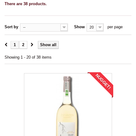
There are 38 products.
Sort by
Show
per page
--
20
1
2
Show all
Showing 1 - 20 of 38 items
NUGGET!