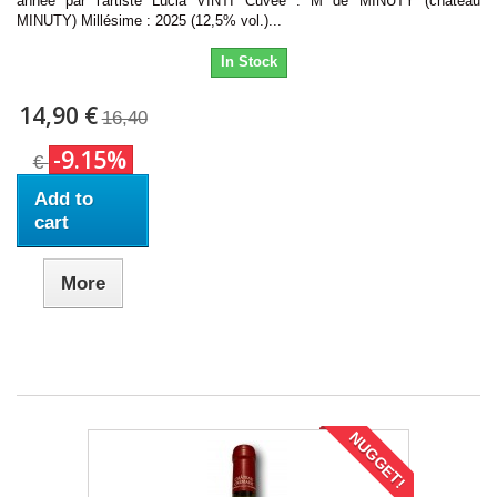
année par l'artiste Lucia VINTI Cuvée : M de MINUTY (château
MINUTY) Millésime : 2025 (12,5% vol.)...
In Stock
14,90 €
16,40
-9.15%
€
Add to
cart
More
NUGGET!