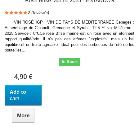
Rosé Brise Marine 2025 - ESTANDON
2
Review(s)
VIN ROSÉ IGP : VIN DE PAYS DE MÉDITERRANÉE Cépages :
Assemblage de Cinsault, Grenache et Syrah - 12.5 % vol Millésime :
2025 Service : 8°CCe rosé Brise marine est un rosé avec un étonnant
rapport qualité/prix. Il n'a pas des arômes "explosifs" mais un bel
équilibre et un fruité agréable. Idéal pour des barbecues de l'été où les
bouteilles...
In Stock
4,90 €
Add to
cart
More