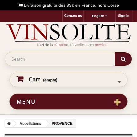
Livraison gratuite dès 99€ en France, hors Corse
Contact us
Sign in
English
Cart
(empty)
MENU
Appellations
PROVENCE