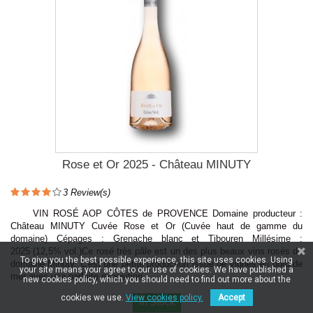
Rose et Or 2025 - Château MINUTY
3
Review(s)
VIN ROSÉ AOP CÔTES de PROVENCE Domaine producteur :
Château MINUTY Cuvée Rose et Or (Cuvée haut de gamme du
domaine) Cépages : Grenache blanc et Tibouren Millésime :
2025 (12,5% vol.)Ce rosé très pâle est un des plus beaux vins rosés du
To give you the best possible experience, this site uses cookies. Using
domaine Minuty. C'est une petite production issue de vignes en bord de
your site means your agree to our use of cookies. We have published a
mer avec une parfaite exposition...
new cookies policy, which you should need to find out more about the
cookies we use.
View cookies policy.
Accept
In Stock