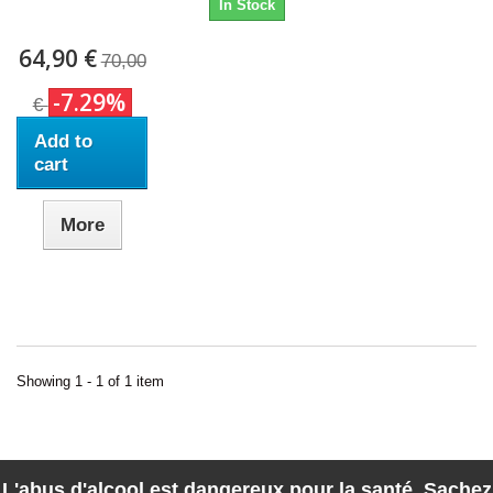
In Stock
64,90 €
70,00
-7.29%
€
Add to
cart
More
Showing 1 - 1 of 1 item
L'abus d'alcool est dangereux pour la santé. Sachez