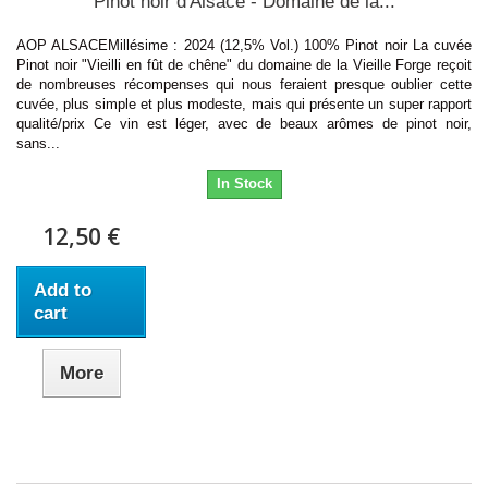
Pinot noir d'Alsace - Domaine de la...
AOP ALSACEMillésime : 2024 (12,5% Vol.) 100% Pinot noir La cuvée
Pinot noir "Vieilli en fût de chêne" du domaine de la Vieille Forge reçoit
de nombreuses récompenses qui nous feraient presque oublier cette
cuvée, plus simple et plus modeste, mais qui présente un super rapport
qualité/prix Ce vin est léger, avec de beaux arômes de pinot noir,
sans...
In Stock
12,50 €
Add to
cart
More