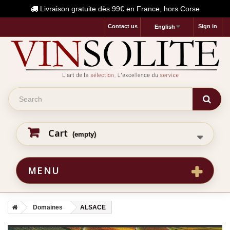
Livraison gratuite dès 99€ en France, hors Corse
Contact us
Sign in
English
Cart
(empty)
MENU
Domaines
ALSACE