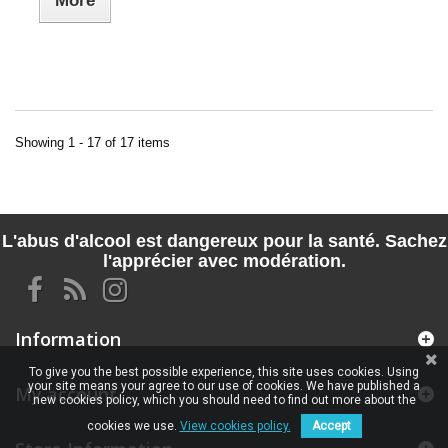
More
Showing 1 - 17 of 17 items
L'abus d'alcool est dangereux pour la santé. Sachez
l'apprécier avec modération.
Information
To give you the best possible experience, this site uses cookies. Using
your site means your agree to our use of cookies. We have published a
My account
new cookies policy, which you should need to find out more about the
cookies we use.
View cookies policy.
Accept