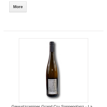
More
Gewurtzraminer Grand Cru Sonnenglanz - La...