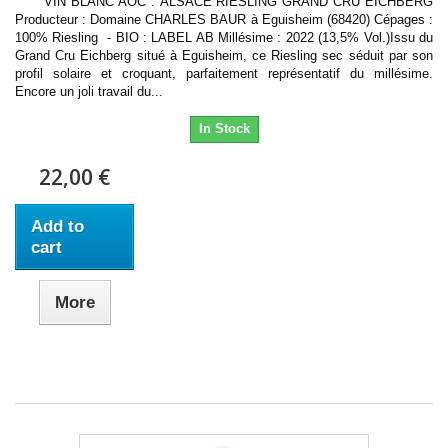
VIN BLANC AOC : ALSACE RIESLING GRAND CRU EICHBERG
Producteur : Domaine CHARLES BAUR à Eguisheim (68420) Cépages :
100% Riesling - BIO : LABEL AB Millésime : 2022 (13,5% Vol.)Issu du
Grand Cru Eichberg situé à Eguisheim, ce Riesling sec séduit par son
profil solaire et croquant, parfaitement représentatif du millésime.
Encore un joli travail du...
In Stock
22,00 €
Add to
cart
More