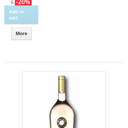
-20%
€
Add to
cart
More