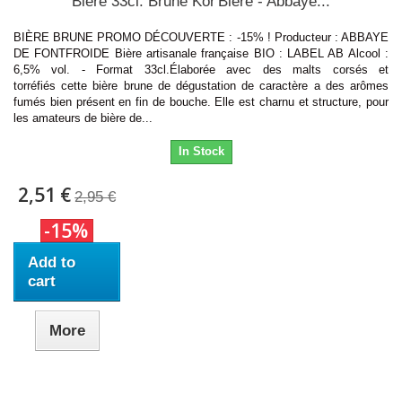
Bière 33cl. Brune Kor'Bière - Abbaye...
BIÈRE BRUNE PROMO DÉCOUVERTE : -15% ! Producteur : ABBAYE
DE FONTFROIDE Bière artisanale française BIO : LABEL AB Alcool :
6,5% vol. - Format 33cl.Élaborée avec des malts corsés et
torréfiés cette bière brune de dégustation de caractère a des arômes
fumés bien présent en fin de bouche. Elle est charnu et structure, pour
les amateurs de bière de...
In Stock
2,51 €
2,95 €
-15%
Add to
cart
More