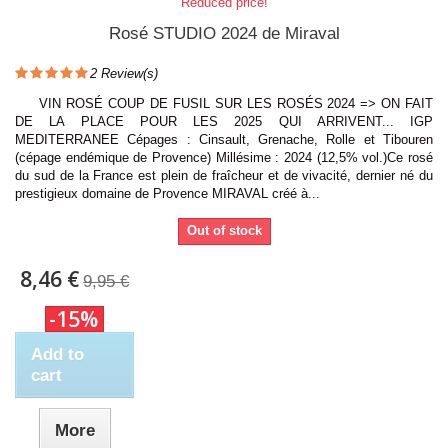
Reduced price!
Rosé STUDIO 2024 de Miraval
2
Review(s)
VIN ROSÉ COUP DE FUSIL SUR LES ROSÉS 2024 => ON FAIT
DE LA PLACE POUR LES 2025 QUI ARRIVENT... IGP
MEDITERRANEE Cépages : Cinsault, Grenache, Rolle et Tibouren
(cépage endémique de Provence) Millésime : 2024 (12,5% vol.)Ce rosé
du sud de la France est plein de fraîcheur et de vivacité, dernier né du
prestigieux domaine de Provence MIRAVAL créé à...
Out of stock
8,46 €
9,95 €
-15%
Add to
cart
More