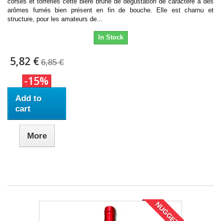
corsés et torréfiés cette bière brune de dégustation de caractère a des
arômes fumés bien présent en fin de bouche. Elle est charnu et
structure, pour les amateurs de...
In Stock
5,82 €
6,85 €
-15%
Add to
cart
More
NUGGET!