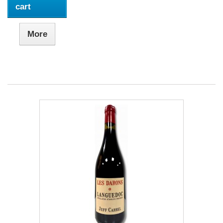
cart
More