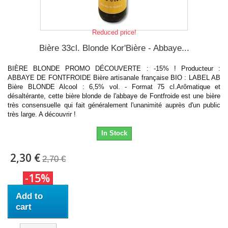
Reduced price!
Bière 33cl. Blonde Kor'Bière - Abbaye...
BIÈRE BLONDE PROMO DÉCOUVERTE : -15% ! Producteur :
ABBAYE DE FONTFROIDE Bière artisanale française BIO : LABEL AB
Bière BLONDE Alcool : 6,5% vol. - Format 75 cl.Arômatique et
désaltérante, cette bière blonde de l'abbaye de Fontfroide est une bière
très consensuelle qui fait généralement l'unanimité auprès d'un public
très large. A découvrir !
In Stock
2,30 €
2,70 €
-15%
Add to
cart